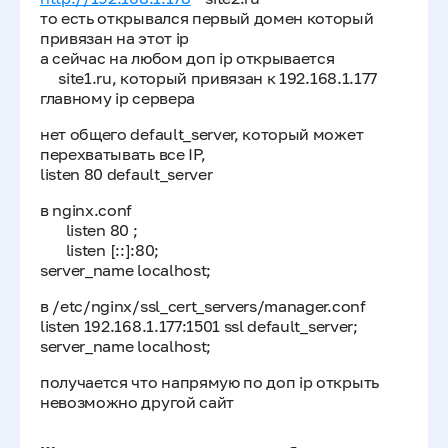
то есть открывался первый домен который
привязан на этот ip
а сейчас на любом доп ip открывается
site1.ru, который привязан к 192.168.1.177
главному ip сервера
нет общего default_server, который может
перехватывать все IP,
listen 80 default_server
в nginx.conf
listen 80 ;
listen [::]:80;
server_name localhost;
в /etc/nginx/ssl_cert_servers/manager.conf
listen 192.168.1.177:1501 ssl default_server;
server_name localhost;
получается что напрямую по доп ip открыть
невозможно другой сайт