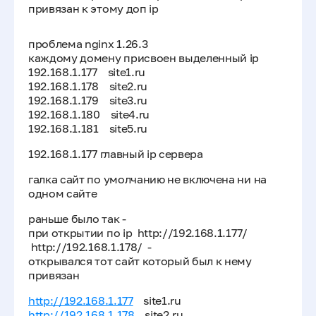
привязан к этому доп ip
проблема nginx 1.26.3
каждому домену присвоен выделенный ip
192.168.1.177 site1.ru
192.168.1.178 site2.ru
192.168.1.179 site3.ru
192.168.1.180 site4.ru
192.168.1.181 site5.ru
192.168.1.177 главный ip сервера
галка сайт по умолчанию не включена ни на
одном сайте
раньше было так -
при открытии по ip http://192.168.1.177/
http://192.168.1.178/ -
открывался тот сайт который был к нему
привязан
http://192.168.1.177
site1.ru
http://192.168.1.178
site2.ru