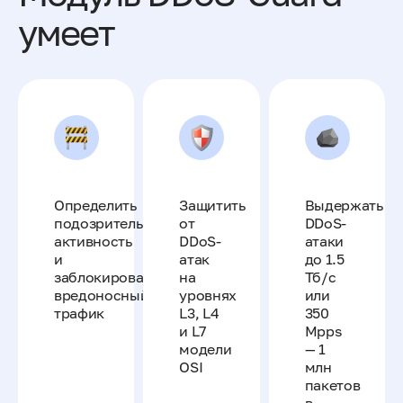
умеет
Определить
Защитить
Выдержать
подозрительную
от
DDoS-
активность
DDoS-
атаки
и
атак
до 1.5
заблокировать
на
Тб/с
вредоносный
уровнях
или
трафик
L3, L4
350
и L7
Mpps
модели
— 1
OSI
млн
пакетов