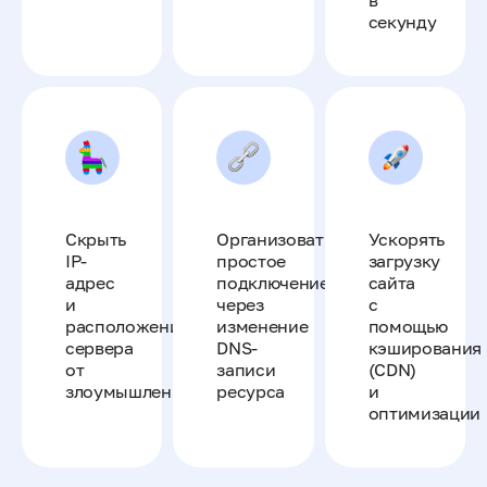
в
секунду
Скрыть
Организовать
Ускорять
IP-
простое
загрузку
адрес
подключение
сайта
и
через
с
расположение
изменение
помощью
сервера
DNS-
кэширования
от
записи
(CDN)
злоумышленников
ресурса
и
оптимизации