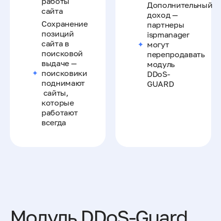
работы
Дополнительный
сайта
доход —
Сохранение
партнеры
позиций
ispmanager
сайта в
могут
поисковой
перепродавать
выдаче —
модуль
поисковики
DDoS-
поднимают
GUARD
сайты,
которые
работают
всегда
Модуль DDoS-Guard