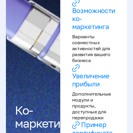
Возможности
ко-
маркетинга
Варианты
совместных
активностей для
развития вашего
бизнеса
Увеличение
прибыли
Дополнительные
модули и
продукты,
Ко-
доступные для
перепродажи
маркетинг
Пример
сертификата