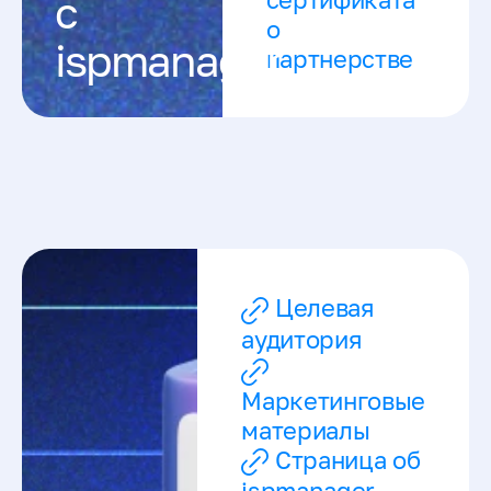
с
о
ispmanager
партнерстве
Целевая
аудитория
Маркетинговые
материалы
Страница об
ispmanager