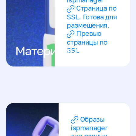
Страница по
SSL. Готова для
размещения.
Превью
страницы по
Материалы
SSL
Образы
ispmanager
для разных