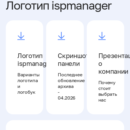
Логотип ispmanager
Логотип
Скриншоты
Презента
ispmanager
панели
о
компании
Варианты
Последнее
логотипа
обновление
Почему
и
архива
стоит
логобук
-
выбрать
04.2026
нас