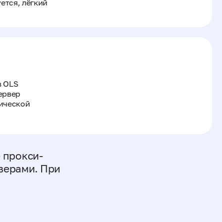
ется, лёгкий
в OLS
сервер
ической
е прокси-
рверами. При