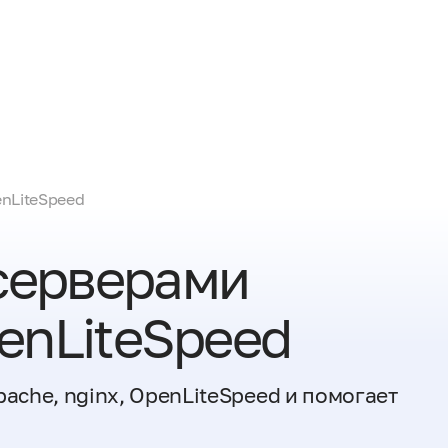
enLiteSpeed
серверами
penLiteSpeed
ache, nginx, OpenLiteSpeed и помогает