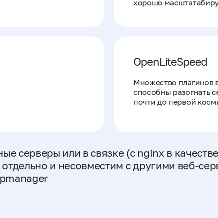
хорошо масштатабиру
OpenLiteSpeed
Множество плагинов 
способны разогнать 
почти до первой косм
ные серверы или в связке (с nginx в качеств
 отдельно и несовместим с другими веб-се
spmanager