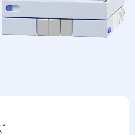
для
а,