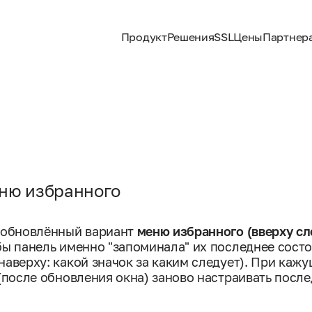
Продукт
Решения
SSL
Цены
Партнер
еню избранного
ы обновлённый вариант
меню избранного (вверху сл
бы панель именно "запоминала" их последнее состо
наверху: какой значок за каким следует). При каж
 (после обновления окна) заново настраивать посл