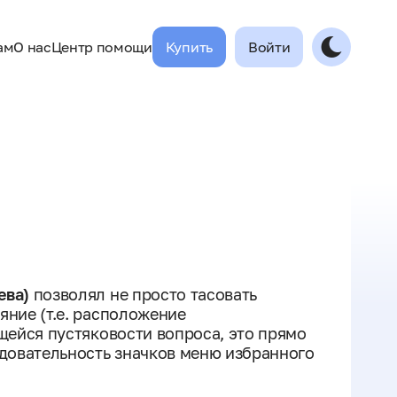
ам
О нас
Центр помощи
Купить
Войти
ева)
позволял не просто тасовать
яние (т.е. расположение
ущейся пустяковости вопроса, это прямо
едовательность значков меню избранного