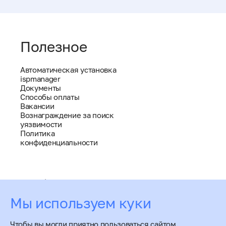
Полезное
Автоматическая установка
ispmanager
Документы
Способы оплаты
Вакансии
Вознаграждение за поиск
уязвимости
Политика
конфиденциальности
help@ispmanager.ru
+7 (800) 775 47 71 / Россия
Мы используем куки
звонок по РФ бесплатный
+7 (495) 668 12 64 / СНГ
Чтобы вы могли приятно пользоваться сайтом.