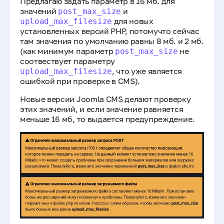
Предлагаю задать параметр в 16 мб. для
значений
и
post_max_size
для новых
upload_max_filesize
установленных версий PHP, потомучто сейчас
там значения по умолчанию равны 8 мб. и 2 мб.
(как минимум параметр
не
post_max_size
соотвествует параметру
, что уже является
upload_max_filesize
ошибкой при проверке в CMS).
Новые версии Joomla CMS делают проверку
этих значений, и если значение равняется
меньше 16 мб, то выдается предупреждение.