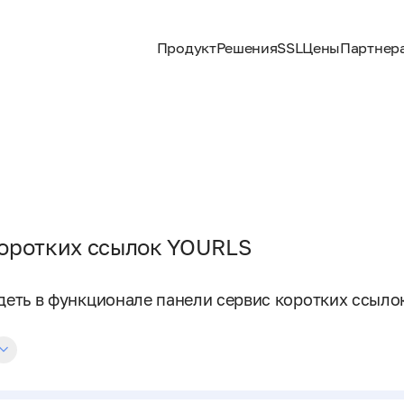
Продукт
Решения
SSL
Цены
Партнер
оротких ссылок YOURLS
деть в функционале панели сервис коротких ссыл