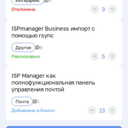
Интерфейс
4
3
Отклонено
ISPmanager Business импорт с
помощью rsync
Другое
6
5
Реализовано
ISP Manager как
полнофункциональная панель
управления почтой
Почта
1
13
Добавлено в бэклог