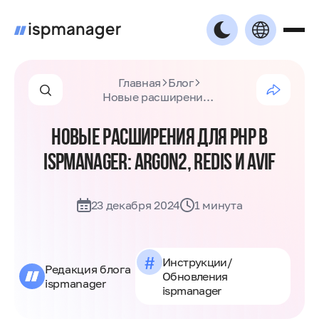
Главная
Блог
Новые расширения для PHP в ispmanager: Argon2, Redis и AVIF
НОВЫЕ РАСШИРЕНИЯ ДЛЯ PHP В
ISPMANAGER: ARGON2, REDIS И AVIF
23 декабря 2024
1 минута
#
Инструкции
/
Редакция блога
Обновления
ispmanager
ispmanager