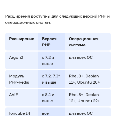
Расширения доступны для следующих версий PHP и
операционных систем.
Расширение
Версия
Операционная
PHP
система
Argon2
с 7.2 и
для всех ОС
выше
Модуль
с 7.2, 7.3*
Rhel 8+, Debian
PHP-Redis
и выше
11+, Ubuntu 20+
AVIF
с 8.1 и
Rhel 8+, Debian
выше
12+, Ubuntu 22+
Ioncube 14
все
для всех ОС