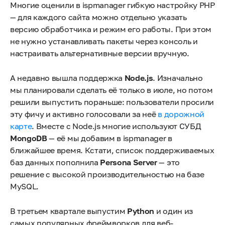
Многие оценили в ispmanager гибкую настройку PHP
— для каждого сайта можно отдельно указать
версию обработчика и режим его работы. При этом
не нужно устанавливать пакеты через консоль и
настраивать альтернативные версии вручную.
А недавно вышла поддержка
Node.js
. Изначально
мы планировали сделать её только в июле, но потом
решили выпустить пораньше: пользователи просили
эту фичу и активно голосовали за неё
в дорожной
карте
. Вместе с Node.js многие используют СУБД
MongoDB
— её мы добавим в ispmanager в
ближайшее время. Кстати, список поддерживаемых
баз данных пополнила
Persona Server
— это
решение с высокой производительностью на базе
MySQL.
В третьем квартале выпустим
Python
и один из
самых популярных фреймворков для веб-