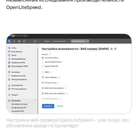
OpenLiteSpeed.
Настройка веб-сервера OpenLiteSpeed — уже скоро это
обновление выйдет в ispmanager