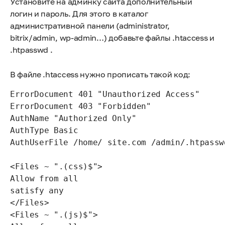
Установите на админку сайта дополнительный
логин и пароль. Для этого в каталог
административной панели (administrator,
bitrix/admin, wp-admin…) добавьте файлы .htaccess и
.htpasswd .
В файле .htaccess нужно прописать такой код:
ErrorDocument 401 "Unauthorized Access"

ErrorDocument 403 "Forbidden"

AuthName "Authorized Only"

AuthType Basic

AuthUserFile /home/ site.com /admin/.htpassw
<Files ~ ".(css)$">

Allow from all

satisfy any

</Files>

<Files ~ ".(js)$">
