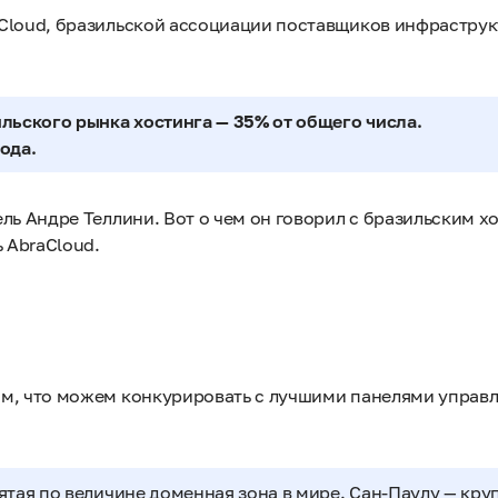
aCloud, бразильской ассоциации поставщиков инфрастру
льского рынка хостинга — 35% от общего числа.
года.
ль Андре Теллини. Вот о чем он говорил с бразильским хо
 AbraCloud.
м, что можем конкурировать с лучшими панелями управл
вятая по величине доменная зона в мире. Сан-Паулу — кр