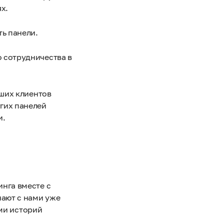
х.
ть панели.
 сотрудничества в
аших клиентов
гих панелей
и.
нга вместе с
ают с нами уже
ями историй