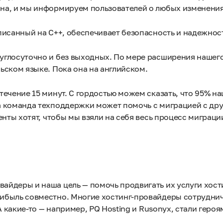
на, и мы информируем пользователей о любых изменения
писанный на C++, обеспечивает безопасность и надежнос
углосуточно и без выходных. По мере расширения нашего
ьском языке. Пока она на английском.
ечение 15 минут. С гордостью можем сказать, что 95% н
а команда техподдержки может помочь с миграцией с дру
нты хотят, чтобы мы взяли на себя весь процесс миграци
йдеры и наша цель — помочь продвигать их услуги хости
ибыль совместно. Многие хостинг-провайдеры сотруднич
А какие-то — например, PQ Hosting и Rusonyx, стали геро