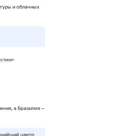
ктуры и облачных
стинг-
ения, а Бразилия —
упнейший центр