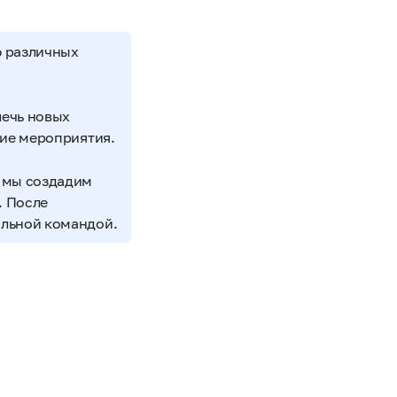
ю различных
лечь новых
гие мероприятия.
 мы создадим
. После
альной командой.