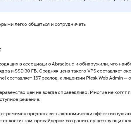
торыми легко общаться и сотрудничать
с
ходящих в ассоциацию Abracloud и обнаружили, что наи
дра и SSD 30 ГБ. Средняя цена такого VPS составляет око
l составляет 167 реалов, а лицензии Plesk Web Admin — о
еравенство цен не всегда справедливо. Многие не хотят п
оступное решение.
 мы стремимся предоставить экономически эффективную ал
ожет хостингам-провайдерам сохранить существующих кл