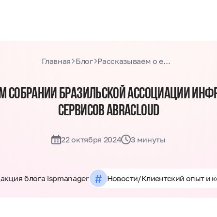
Главная
Блог
Рассказываем о ежегодном собрании бразильской ассоциации инфраструктурных и облачных сервисов AbraCloud
М СОБРАНИИ БРАЗИЛЬСКОЙ АССОЦИАЦИИ ИНФ
СЕРВИСОВ ABRACLOUD
22 октября 2024
3 минуты
#
акция блога ispmanager
Новости
/
Клиентский опыт и 