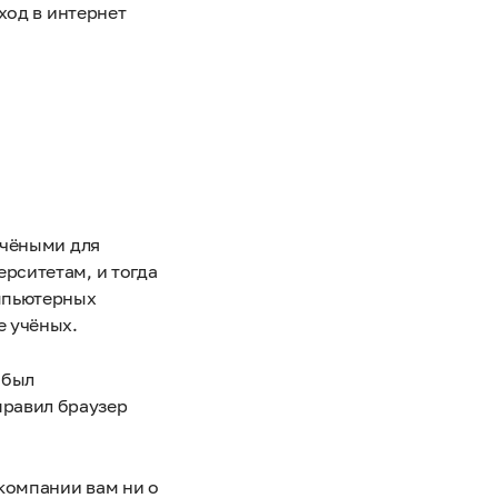
ход в интернет
учёными для
рситетам, и тогда
мпьютерных
е учёных.
 был
правил браузер
 компании вам ни о