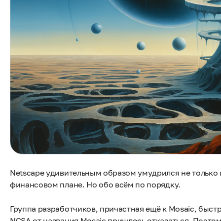
Netscape удивительным образом умудрился не только п
финансовом плане. Но обо всём по порядку.
Группа разработчиков, причастная ещё к Mosaic, быст
NCSA от названия Mosaic пришлось отказаться. Поэто