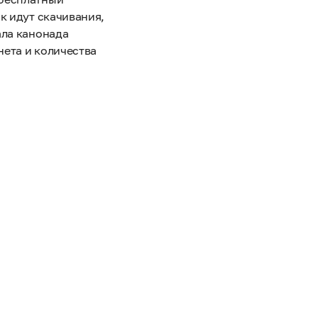
к идут скачивания,
ала канонада
нета и количества