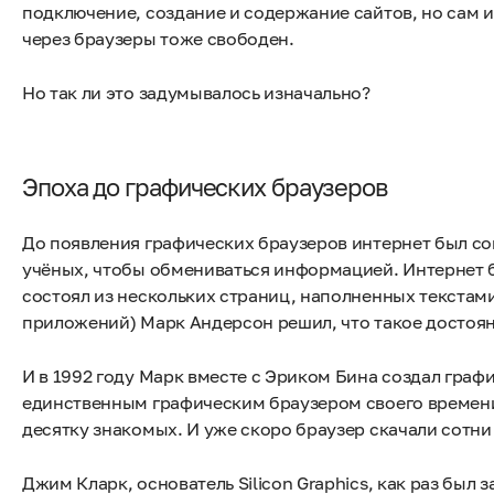
подключение, создание и содержание сайтов, но сам ин
через браузеры тоже свободен.
Но так ли это задумывалось изначально?
Эпоха до графических браузеров
До появления графических браузеров интернет был сов
учёных, чтобы обмениваться информацией. Интернет б
состоял из нескольких страниц, наполненных текста
приложений) Марк Андерсон решил, что такое достояни
И в 1992 году Марк вместе с Эриком Бина создал граф
единственным графическим браузером своего времени
десятку знакомых. И уже скоро браузер скачали сотни 
Джим Кларк, основатель Silicon Graphics, как раз бы