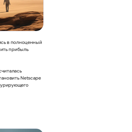
ись в полноценный
сить прибыль
 считалась
тановить Netscape
нкурирующего