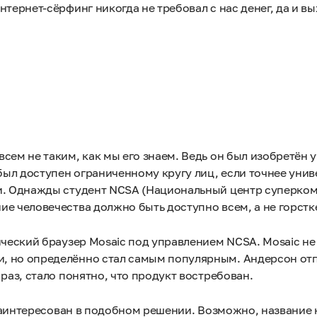
тернет-сёрфинг никогда не требовал с нас денег, да и вы
сем не таким, как мы его знаем. Ведь он был изобретён 
ыл доступен ограниченному кругу лиц, если точнее униве
ми. Однажды студент NCSA (Национальный центр суперко
е человечества должно быть доступно всем, а не горстк
ический браузер Mosaic под управлением NCSA. Mosaic не
, но определённо стал самым популярным. Андерсон от
раз, стало понятно, что продукт востребован.
л заинтересован в подобном решении. Возможно, название