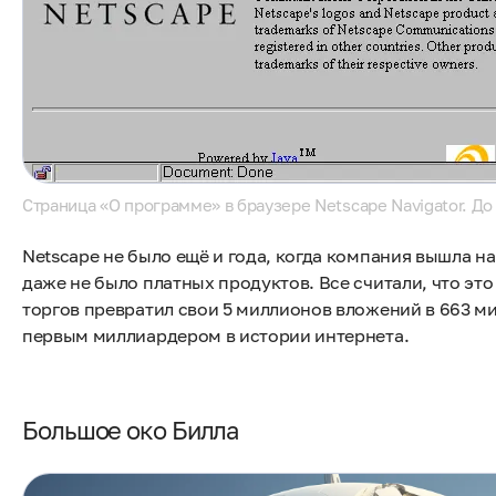
Страница «О программе» в браузере Netscape Navigator. До
Netscape не было ещё и года, когда компания вышла н
даже не было платных продуктов. Все считали, что эт
торгов превратил свои 5 миллионов вложений в 663 мил
первым миллиардером в истории интернета.
Большое око Билла