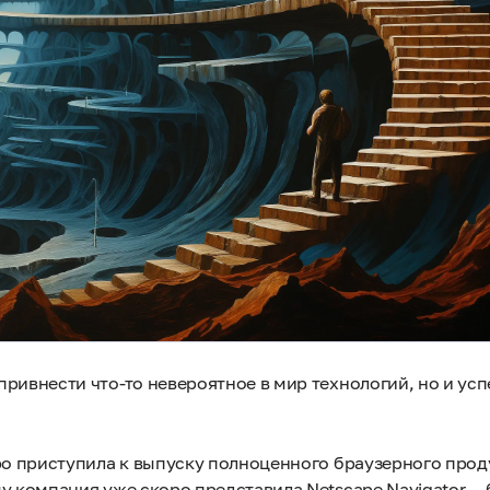
ривнести что-то невероятное в мир технологий, но и усп
ро приступила к выпуску полноценного браузерного проду
му компания уже скоро представила Netscape Navigator —