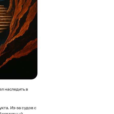
ел наследить в
кта. Из-за судов с
 бесплатный