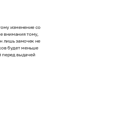
этому изменение со
е внимания тому,
ин лишь замочек не
ков будет меньше
й перед выдачей