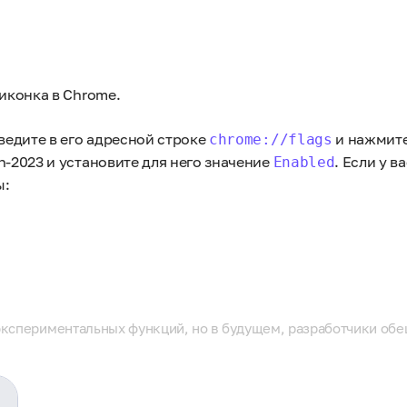
 иконка в Chrome.
ведите в его адресной строке
и нажмит
chrome://flags
h-2023 и установите для него значение
. Если у в
Enabled
ы:
 экспериментальных функций, но в будущем, разработчики обещ