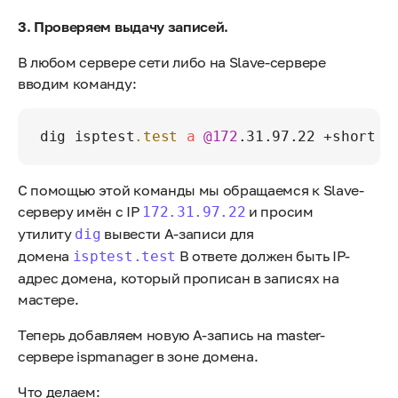
3. Проверяем выдачу записей.
В любом сервере сети либо на Slave-сервере
вводим команду:
dig isptest
.test
a
@172
С помощью этой команды мы обращаемся к Slave-
серверу имён c IP
и просим
172.31.97.22
утилиту
вывести A-записи для
dig
домена
В ответе должен быть IP-
isptest.test
адрес домена, который прописан в записях на
мастере.
Теперь добавляем новую A-запись на master-
сервере ispmanager в зоне домена.
Что делаем: