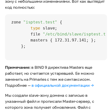
зону с небольшими изменениями. Вот как выглядит
код полностью:
zone 
"isptest.test"
 {

type
 slave;

        file 
"/etc/bind/slave/isptest.tes
        masters { 172.31.97.141; };

    };

Примечание:
в BIND 9 директива Masters еще
работает, но считается устаревшей. Ее можно
заменить на Primaries с тем же синтаксисом.
Подробнее —
в официальной документации →
Мы создали slave-зону домена с записью в
указанный файл и прописали Master-сервер, с
которого зона получает обновления. Файл с