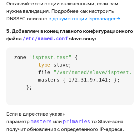
Оставляйте эти опции включенными, если вам
нужна валидация. Подробнее как настроить
DNSSEC описано
в документации ispmanager →
5. Добавляем в конец главного конфигурационного
файла
slave-зону:
/etc/named.conf
zone 
"isptest.test"
 {

type
 slave;

        file 
"/var/named/slave/isptest.te
        masters { 172.31.97.141; };

    };

Если в директиве указан
параметр
или
то Slave-зона
masters
primaries
получит обновления с определенного IP-адреса.