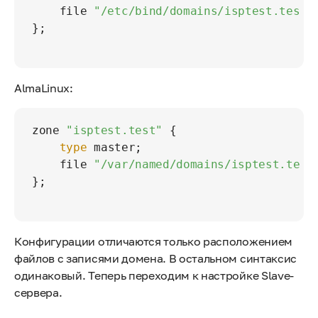
    file 
"/etc/bind/domains/isptest.test"
;
};

AlmaLinux:
zone 
"isptest.test"
 {

type
 master;

    file 
"/var/named/domains/isptest.test
};

Конфигурации отличаются только расположением
файлов с записями домена. В остальном синтаксис
одинаковый. Теперь переходим к настройке Slave-
сервера.