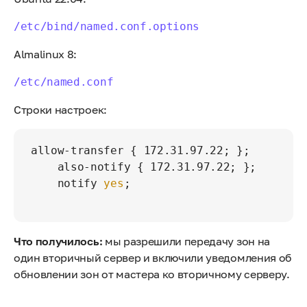
/etc/bind/named.conf.options
Almalinux 8:
/etc/named.conf
Строки настроек:
allow-transfer { 172.31.97.22; };

    also-notify { 172.31.97.22; };

    notify 
yes
;    

Что получилось:
мы разрешили передачу зон на
один вторичный сервер и включили уведомления об
обновлении зон от мастера ко вторичному серверу.