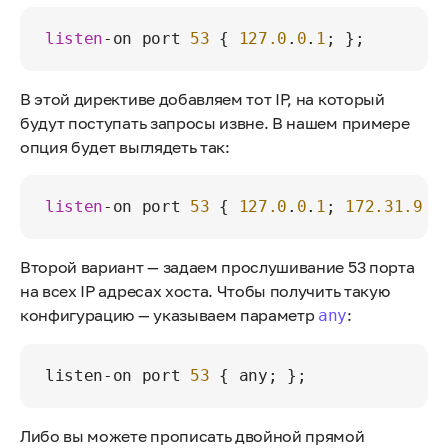
listen
-on port 
53
 { 
127.0
.
0
.
1
В этой директиве добавляем тот IP, на который
будут поступать запросы извне. В нашем примере
опция будет выглядеть так:
listen
-on port 
53
 { 
127.0
.
0
.
1
; 
172.31
.97
.
Второй вариант — задаем прослушивание 53 порта
на всех IP адресах хоста. Чтобы получить такую
конфигурацию — указываем параметр
:
any
listen-on port 
53
Либо вы можете прописать двойной прямой