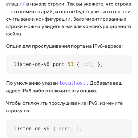
слэш
в начале строки. Так вы укажете, что строка
//
— это комментарий, и она не будет учитываться при
считывании конфигурации. Закомментированные
строки можно увидеть в начале конфигурационного
файла.
Опция для прослушивания порта на IPv6-адресе:
listen-on-v6 port 
53
 { ::
1
По умолчанию указан
Добавьте ваш
localhost.
адрес IPv6 либо отключите эту опцию.
Чтобы отключить прослушивание IPv6, измените
строку на:
listen-on-v6 { 
none