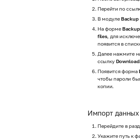
Перейти по ссыл
В модуле
Backup
На форме
Backup
files
, для исключ
появится в списк
Далее нажмите н
ссылку
Download
Появится форма
чтобы пароли бы
копии.
Импорт данных 
Перейдите в раз
Укажите путь к 