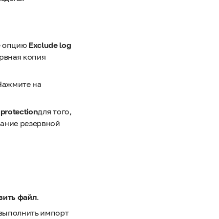
е опцию
Exclude log
ервная копия
 Нажмите на
protection
для того,
вание резервной
зить файл
.
 выполнить импорт