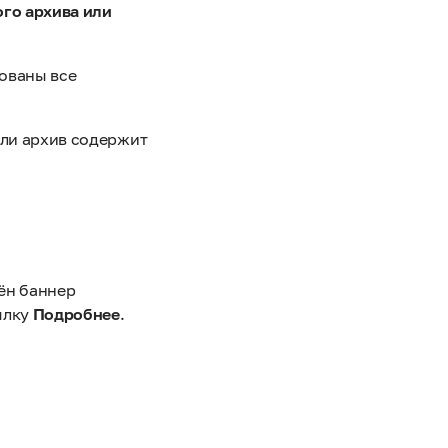
ого архива или
ованы все
сли архив содержит
ён баннер
ылку
Подробнее
.