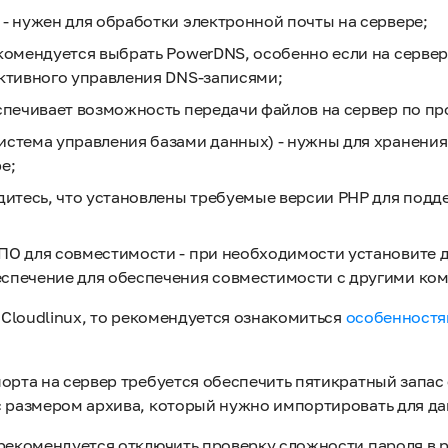
- нужен для обработки электронной почты на сервере;
комендуется выбрать PowerDNS, особенно если на сервер
ективного управления DNS-записями;
спечивает возможность передачи файлов на сервер по пр
истема управления базами данных) - нужны для хранения
е;
едитесь, что установлены требуемые версии PHP для под
ПО для совместимости - при необходимости установите 
спечение для обеспечения совместимости с другими ко
 Cloudlinux, то рекомендуется ознакомиться
особенност
орта на сервер требуется обеспечить пятикратный запас
с размером архива, который нужно импортировать для да
 рекомендуется отключить проверку сложности пароля в 