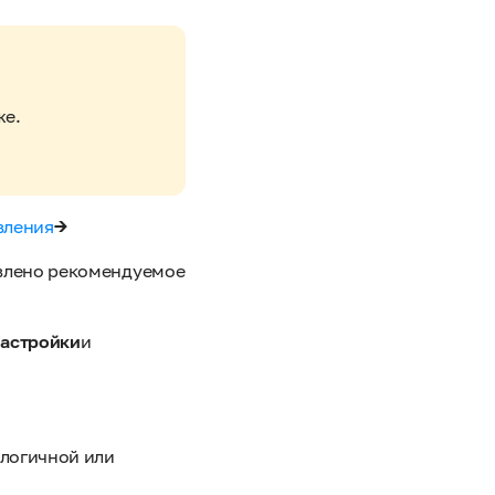
же.
вления
→
овлено рекомендуемое
астройки
и
алогичной или