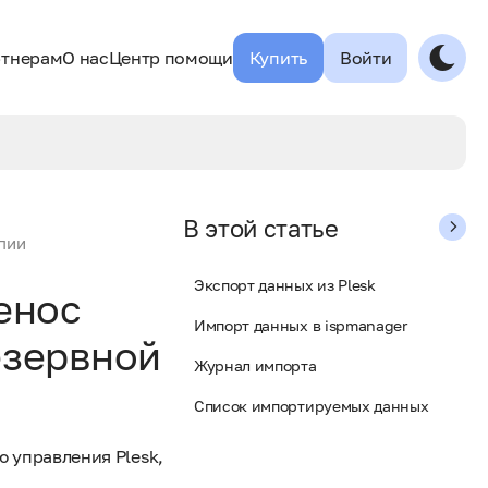
тнерам
О нас
Центр помощи
Купить
Войти
В этой статье
опии
Экспорт данных из Plesk
енос
Импорт данных в ispmanager
езервной
Журнал импорта
Список импортируемых данных
 управления Plesk,