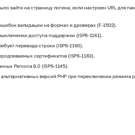
ло зайти на страницу логина, если настроен URL для пан
ошибок валидации на формах и дроверах (F-1502).
 выключении доступа поддержки (ISP6-1161).
ебует перевода строки (ISP6-1160).
 продлеваемых сертификатов (ISP6-1183).
ных Percona 8.0 (ISP6-1145).
 альтернативных версий PHP при переключении режима 