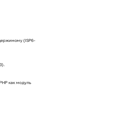
держимому (ISP6-
3).
PHP как модуль