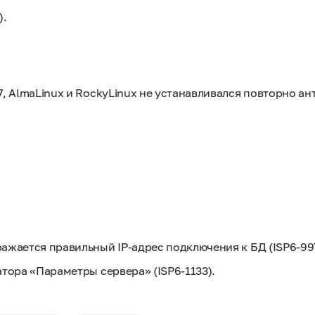
).
, AlmaLinux и RockyLinux не устанавливался повторно ан
ажается правильный IP-адрес подключения к БД (ISP6-997
атора «Параметры сервера» (ISP6-1133).