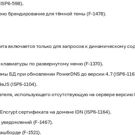
ISP6-598).
но брендирование для тёмной темы (F-1478).
ита включается только для запросов к динамическому со
клавиатуры по развернутому меню (F-1370).
мы БД при обновлении PowerDNS до версии 4.7 (ISP6-116
JS (ISP6-1104).
теля, использующего отсутствующую на сервере версию 
Encrypt сертификата на домене IDN (ISP6-1164).
уведомлений (F-1467).
ашборде (F-1521).