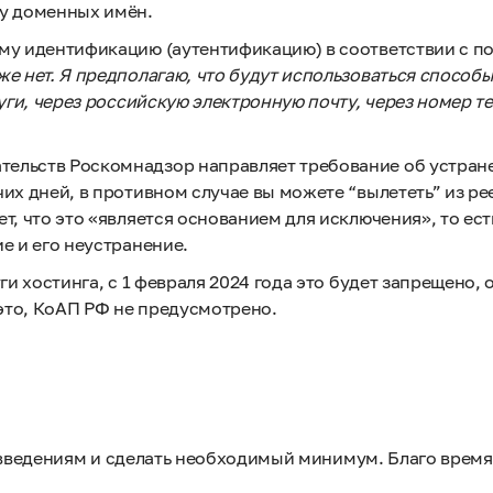
му доменных имён.
ему идентификацию (аутентификацию) в соответствии с п
же нет. Я предполагаю, что будут использоваться способы
луги, через российскую электронную почту, через номер 
тельств Роскомнадзор направляет требование об устран
их дней, в противном случае вы можете “вылететь” из ре
т, что это «является основанием для исключения», то ест
е и его неустранение.
ги хостинга, с 1 февраля 2024 года это будет запрещено,
это, КоАП РФ не предусмотрено.
овведениям и сделать необходимый минимум. Благо время 