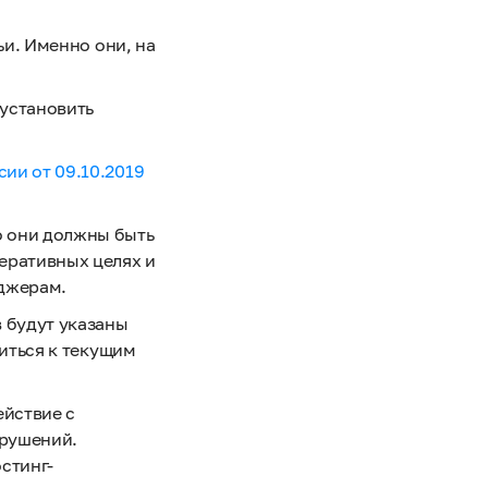
ьи. Именно они, на
 установить
ии от 09.10.2019
о они должны быть
еративных целях и
нджерам.
 будут указаны
ситься к текущим
ействие с
арушений.
стинг-