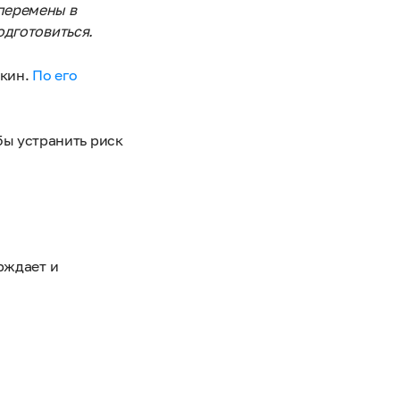
перемены в
одготовиться.
лкин.
По его
бы устранить риск
рждает и