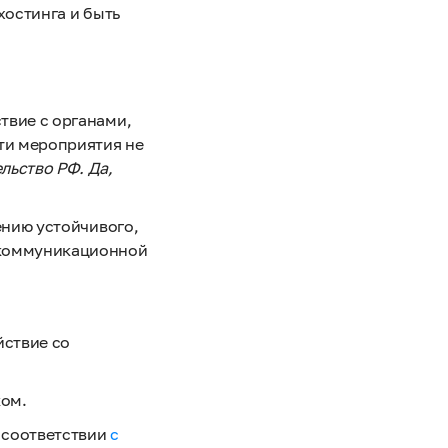
хостинга и быть
твие с органами,
эти мероприятия не
льство РФ. Да,
ению устойчивого,
екоммуникационной
ствие со
ком.
в соответствии
с