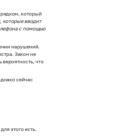
орядком, который
, которые вводит
телефона с помощью
ении нарушений.
естра. Закон не
ь вероятность, что
 однако сейчас
для этого есть.