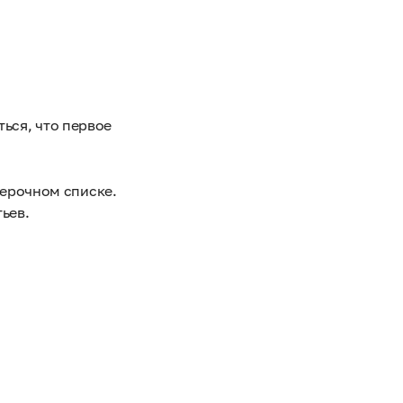
ться, что первое
верочном списке.
ьев.