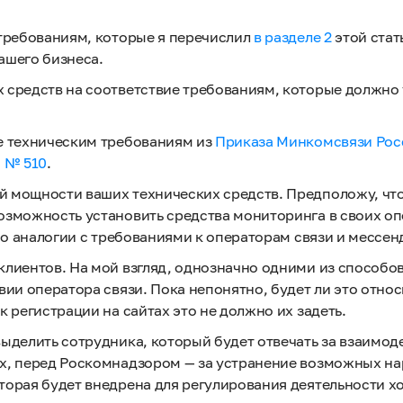
 требованиям, которые я перечислил
в разделе 2
этой стат
ашего бизнеса.
 средств на соответствие требованиям, которые должно
е техническим требованиям из
Приказа Минкомсвязи Росс
9 № 510
.
й мощности ваших технических средств. Предположу, чт
озможность установить средства мониторинга в своих оп
 по аналогии с требованиями к операторам связи и мессе
клиентов. На мой взгляд, однозначно одними из способов
вии оператора связи. Пока непонятно, будет ли это отно
 регистрации на сайтах это не должно их задеть.
ыделить сотрудника, который будет отвечать за взаимод
ях, перед Роскомнадзором — за устранение возможных н
орая будет внедрена для регулирования деятельности хо