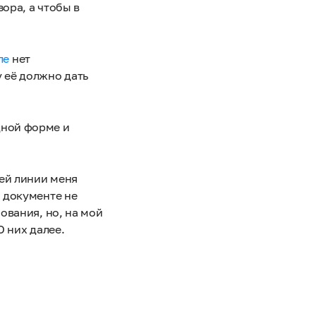
ора, а чтобы в
ле
нет
 её должно дать
дной форме и
ей линии меня
м документе не
ования, но, на мой
О них далее.