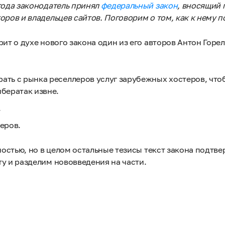
года законодатель принял
федеральный закон
, вносящий 
оров и владельцев сайтов. Поговорим о том, как к нему п
ит о духе нового закона один из его авторов Антон Горе
рать с рынка реселлеров услуг зарубежных хостеров, что
бератак извне.
.
еров.
ностью, но в целом остальные тезисы текст закона подтве
у и разделим нововведения на части.