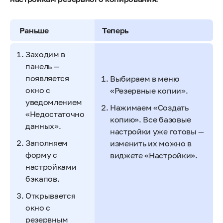
Раньше
Теперь
Заходим в
панель —
появляется
Выбираем в меню
окно с
«Резервные копии».
уведомлением
Нажимаем «Создать
«Недостаточно
копию». Все базовые
данных».
настройки уже готовы —
Заполняем
изменить их можно в
форму с
виджете «Настройки».
настройками
бэкапов.
Открывается
окно с
резервным