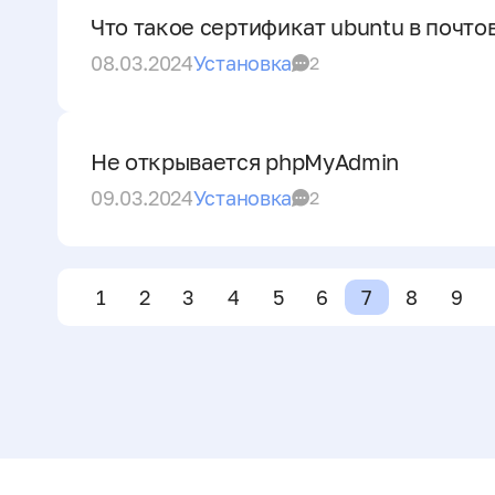
Что такое сертификат ubuntu в почт
08.03.2024
Установка
2
Не открывается phpMyAdmin
09.03.2024
Установка
2
1
2
3
4
5
6
7
8
9