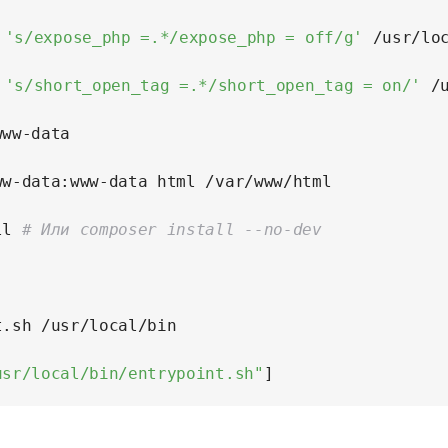
 
's/expose_php =.*/expose_php = off/g'
 /usr/loc
 
's/short_open_tag =.*/short_open_tag = on/'
 /
ww-data

ww-data:www-data html /var/www/html

ll 
# Или composer install --no-dev
.sh /usr/local/bin

usr/local/bin/entrypoint.sh"
]