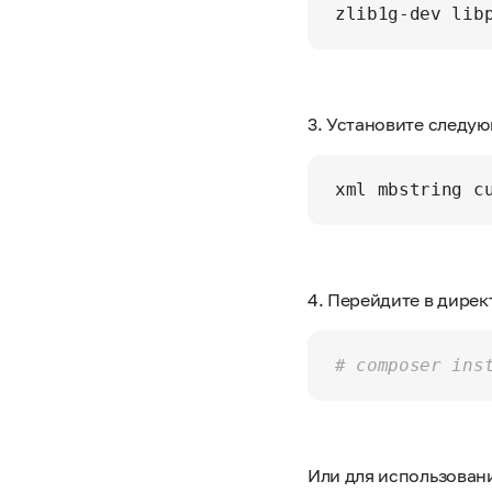
3. Установите следую
4. Перейдите в дире
# composer ins
Или для использован