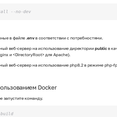
tall --no-dev
нные в файле
.env
в соответствии с потребностями.
мый веб-сервер на использование директории
public
в ка
ginx и <DirectoryRoot> для Apache).
мый веб-сервер на использование php8.2 в режиме php-f
пользованием Docker
ре запустите команду.
-build