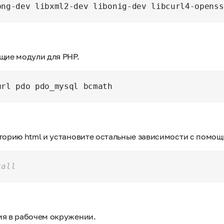
щие модули для PHP.
кторию html и установите остальные зависимости с помо
tall
ия в рабочем окружении.