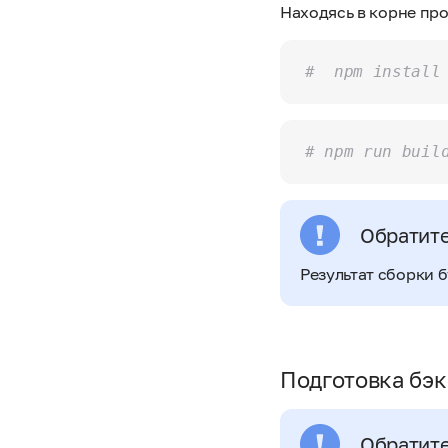
Находясь в корне пр
#  npm install
# npm run buil
Обратите
Результат сборки б
Подготовка бэк
Обратите