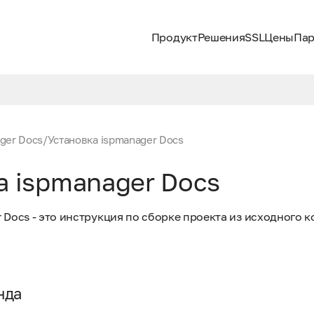
Продукт
Решения
SSL
Цены
Пар
ger Docs
/
Установка ispmanager Docs
а ispmanager Docs
 Docs - это инструкция по сборке проекта из исходного к
нда