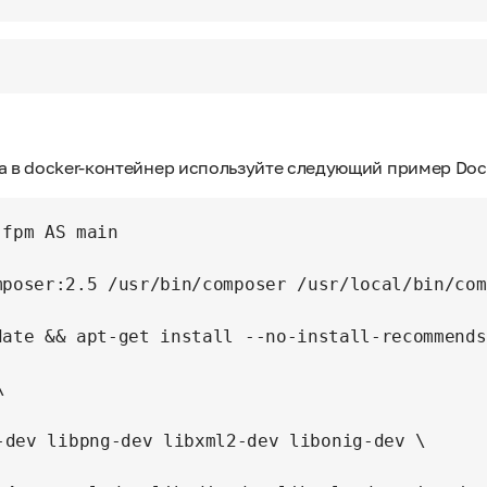
а в docker-контейнер используйте следующий пример Dock
fpm AS main

mposer:2.5 /usr/bin/composer /usr/local/bin/com
date && apt-get install --no-install-recommends