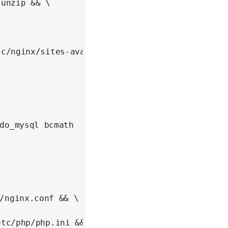
c/nginx/sites-available /etc/nginx/nginx.conf 
do_mysql bcmath

/nginx.conf && \

tc/php/php.ini && \
