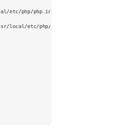
al/etc/php/php.ini && \

usr/local/etc/php/php.ini
