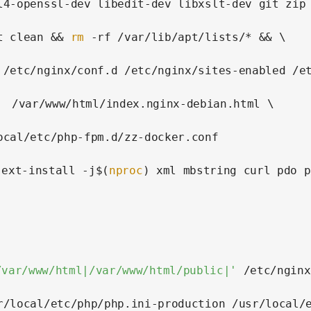
-get clean && 
rm
 -rf /var/lib/apt/lists/* && \

 /etc/nginx/conf.d /etc/nginx/sites-enabled /et
-ext-install -j$(
nproc
) xml mbstring curl pdo p
/var/www/html|/var/www/html/public|'
 /etc/nginx
r/local/etc/php/php.ini-production /usr/local/e