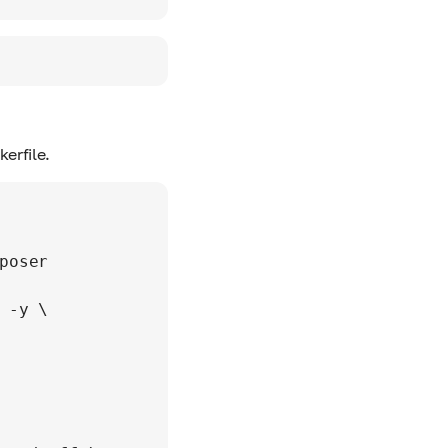
erfile.
poser

 -y \
