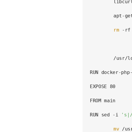
    	libcurl4-openssl-dev libedit-dev libxslt-dev git zip unzip && \

    	apt
rm
 -rf
            	/var/www/html/index.nginx-debian.html \

    	/usr/local/etc/php-fpm.d/zz-docker.conf

RUN docker-php
EXPOSE 80

FROM main

RUN sed -i 
's|
mv
 /us