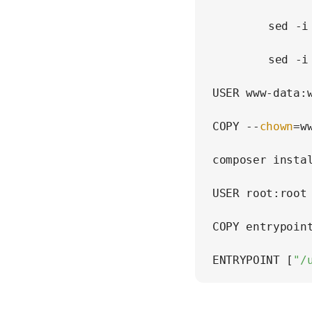
    	sed -i
    	sed -i
USER www-data:w
COPY --
chown
=w
composer insta
USER root:root

COPY entrypoint
ENTRYPOINT [
"/