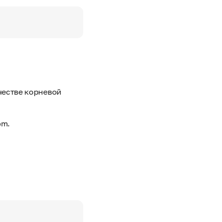
честве корневой
pm.