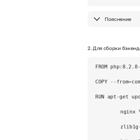
Пояснение
2. Для сборки бэкенд
FROM php:8.2.8-
COPY --from=co
RUN apt-get up
    	nginx \

    	zlib1g-dev libpng-dev libxml2-dev libonig-dev \
