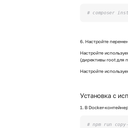
# composer ins
6. Настройте переме
Настройте используе
(директивы root для n
Настройте используе
Установка с ис
1. В Docker-контейне
# npm run copy