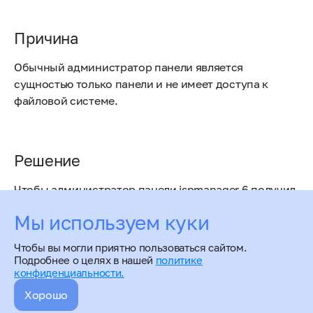
Причина
Обычный администратор панели является
сущностью только панели и не имеет доступа к
файловой системе.
Решение
Чтобы администратор панели ispmanager 6 получил
доступ к менеджеру файлов, необходимо в
Мы используем куки
настройках администратора включить
опцию
Суперпользователь
.
Чтобы вы могли приятно пользоваться сайтом.
Подробнее о целях в нашей
политике
конфиденциальности.
Хорошо
Отсутствует менеджер файлов у администратора
панели