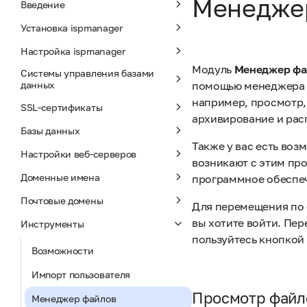
Менедже
Введение
Установка ispmanager
Настройка ispmanager
Модуль
Менеджер фа
Системы управления базами
данных
помощью менеджера ф
например, просмотр,
SSL-сертификаты
архивирование и расп
Базы данных
Также у вас есть воз
Настройки веб-серверов
возникают с этим пр
Доменные имена
программное обеспеч
Почтовые домены
Для перемещения по 
вы хотите войти. Пе
Инструменты
пользуйтесь кнопкой 
Возможности
Импорт пользователя
Просмотр файл
Менеджер файлов