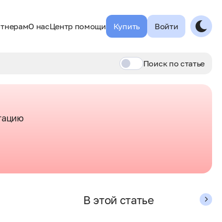
тнерам
О нас
Центр помощи
Купить
Войти
Поиск по
статье
тацию
В этой статье