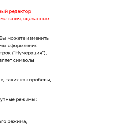
вый редактор
зменения, сделанные
 Вы можете изменить
темы оформления
трок ("Нумерация"),
вляет символы
, таких как пробелы,
ступные режимы:
ого режима,