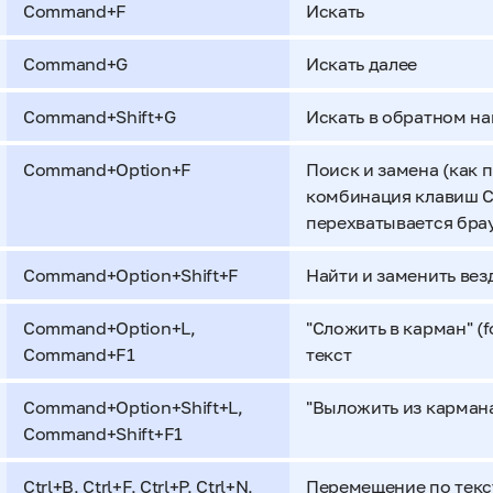
Command+F
Искать
Command+G
Искать далее
Command+Shift+G
Искать в обратном н
Command+Option+F
Поиск и замена (как 
комбинация клавиш C
перехватывается бра
Command+Option+Shift+F
Найти и заменить вез
Command+Option+L,
"Сложить в карман" (
Command+F1
текст
Command+Option+Shift+L,
"Выложить из кармана"
Command+Shift+F1
Ctrl+B, Ctrl+F, Ctrl+P, Ctrl+N,
Перемещение по текс