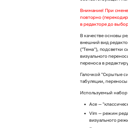
Внимание! При смене
повторно (перекодир
в редакторе до выбор
В качестве основы ре
внешний вид редакто
("Тема"), подсветки 
визуального переноса
переноса в редактир
Галочкой "Скрытые с
табуляции, переносы
Используемый набор 
Ace — "классическ
Vim — режим ред
визуального режи