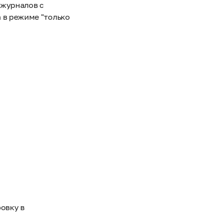
 журналов с
а в режиме "только
овку в