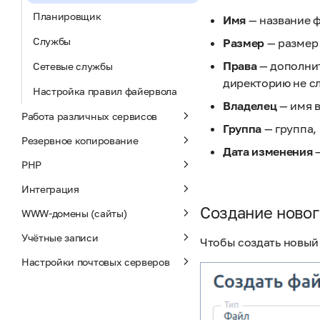
Планировщик
Имя
— название ф
Службы
Размер
— размер 
Права
— дополнит
Сетевые службы
директорию не сл
Настройка правил файервола
Владелец
— имя в
Работа различных сервисов
Группа
— группа,
Резервное копирование
Дата изменения
—
PHP
Интеграция
Создание новог
WWW-домены (сайты)
Учётные записи
Чтобы создать новый 
Настройки почтовых серверов