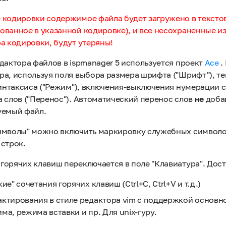
 кодировки содержимое файла будет загружено в тексто
ованное в указанной кодировке), и все несохраненные и
а кодировки, будут утеряны!
дактора файлов в ispmanager 5 используется проект
Ace
.
ра, используя поля выбора размера шрифта ("Шрифт"), 
синтаксиса ("Режим"), включения-выключения нумерации с
 слов ("Перенос"). Автоматический перенос слов
не
доба
уемый файл.
имволы" можно включить маркировку служебных символов
 строк.
горячих клавиш переключается в поле "Клавиатура". До
ие" сочетания горячих клавиш (Ctrl+C, Ctrl+V и т.д.)
актирования в стиле редактора vim с поддержкой основн
ма, режима вставки и пр. Для unix-гуру.