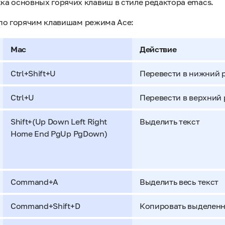
а основных горячих клавиш в стиле редактора emacs.
по горячим клавишам режима Ace:
Mac
Действие
Ctrl+Shift+U
Перевести в нижний 
Ctrl+U
Перевести в верхний 
Shift+(Up Down Left Right
Выделить текст
Home End PgUp PgDown)
Command+A
Выделить весь текст
Command+Shift+D
Копировать выделен