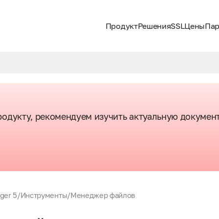
Продукт
Решения
SSL
Цены
Пар
одукту, рекомендуем изучить актуальную докумен
ger 5
/
Инструменты
/
Менеджер файлов