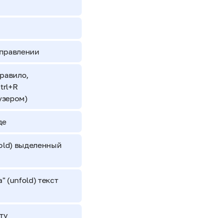
аправлении
правило,
trl+R
узером)
де
fold) выделенный
 (unfold) текст
ту