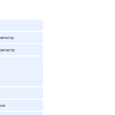
регистр
регистр
ное