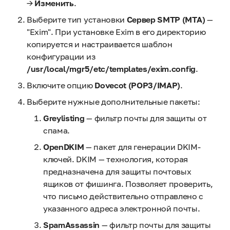
→
Изменить
.
Выберите тип установки
Сервер SMTP (MTA)
—
"Exim". При установке Exim в его директорию
копируется и настраивается шаблон
конфигурации из
/usr/local/mgr5/etc/templates/exim.config
.
Включите опцию
Dovecot (POP3/IMAP)
.
Выберите нужные дополнительные пакеты:
Greylisting
— фильтр почты для защиты от
спама.
OpenDKIM
— пакет для генерации DKIM-
ключей. DKIM — технология, которая
предназначена для защиты почтовых
ящиков от фишинга. Позволяет проверить,
что письмо действительно отправлено с
указанного адреса электронной почты.
SpamAssassin
— фильтр почты для защиты