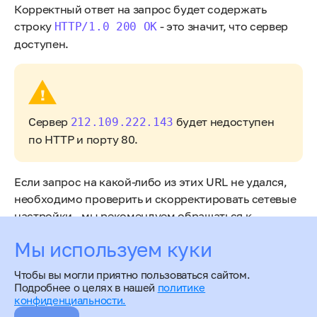
Корректный ответ на запрос будет содержать
строку
- это значит, что сервер
HTTP/1.0 200 OK
доступен.
Сервер
будет недоступен
212.109.222.143
по HTTP и порту 80.
Если запрос на какой-либо из этих URL не удался,
необходимо проверить и скорректировать сетевые
настройки - мы рекомендуем обращаться к
системному администратору сервера или в
Мы используем куки
поддержку хостинг-провайдера, если вы
пользуетесь его услугами.
Чтобы вы могли приятно пользоваться сайтом.
Подробнее о целях в нашей
политике
конфиденциальности.