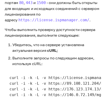
портам
,
и
- они должны быть открыты
80
443
1500
для входящих и исходящих соединений с сервером
лицензирования по
адресу
.
https://license.ispmanager.com/
Чтобы выполнить проверку доступности сервера
лицензирования, выполните следующее:
Убедитесь, что на сервере установлена
актуальная версия
cURL;
Выполните запросы по следующим адресам,
используя cURL:
curl -i -k -L -v https://license.ispmanage
curl -i -k -L -v https://89.108.121.204/mg
curl -i -k -L -v https://176.123.174.13/mg