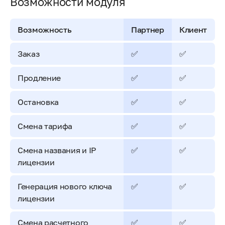
Возможности модуля
Возможность
Партнер
Клиент
Заказ
✅
✅
Продление
✅
✅
Остановка
✅
✅
Смена тарифа
✅
✅
Смена названия и IP
✅
✅
лицензии
Генерация нового ключа
✅
✅
лицензии
Смена расчетного
✅
✅