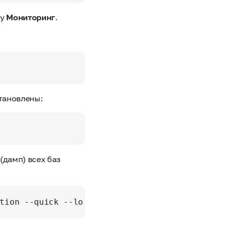
ку
Мониторинг
.
становлены:
(дамп) всех баз