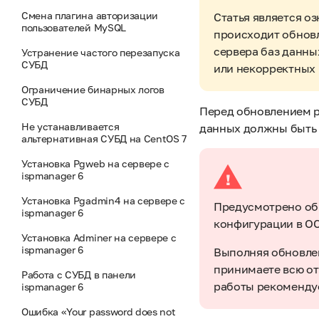
Смена плагина авторизации
Статья является о
пользователей MySQL
происходит обнов
сервера баз данны
Устранение частого перезапуска
СУБД
или некорректных 
Ограничение бинарных логов
СУБД
Перед обновлением р
Не устанавливается
данных должны быть 
альтернативная СУБД на CentOS 7
Установка Pgweb на сервере с
ispmanager 6
Установка Pgadmin4 на сервере с
Предусмотрено обн
ispmanager 6
конфигурации в ОС 
Установка Adminer на сервере с
ispmanager 6
Выполняя обновлен
принимаете всю от
Работа с СУБД в панели
работы рекомендуе
ispmanager 6
Ошибка «Your password does not