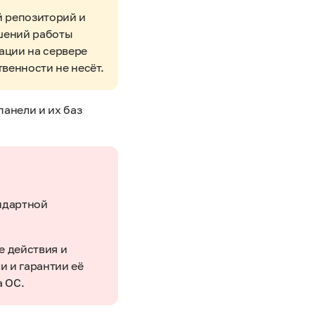
й репозиторий и
шений работы
ации на сервере
венности не несёт.
анели и их баз
андартной
е действия и
и и гарантии её
а ОС.