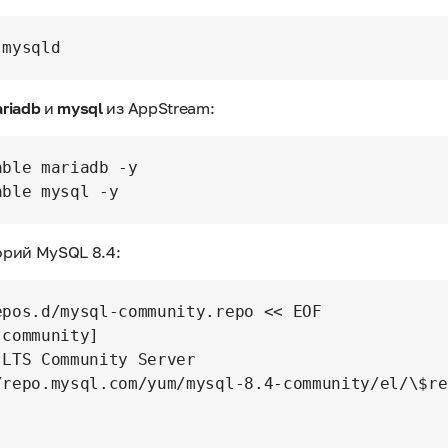
riadb
и
mysql
из AppStream:
ble mariadb -y

рий MySQL 8.4:
pos.d/mysql-community.repo << EOF

community]

LTS Community Server

/repo.mysql.com/yum/mysql-8.4-community/el/\$re