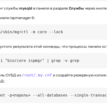
нг службы
mysqld
в панели в разделе
Службы
через кноп
нели ispmanager 6:
устого результата этой команды, что процессы панели о
оль СУБД из
и создайте резервную копию 
/root/.my.cnf
БД: