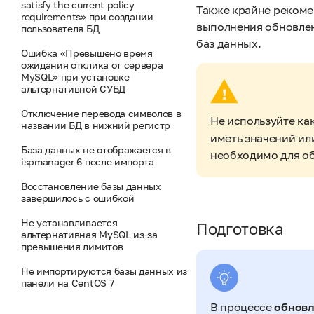
satisfy the current policy
Также крайне рекоме
requirements» при создании
выполнения обновлен
пользователя БД
баз данных.
Ошибка «Превышено время
ожидания отклика от сервера
MySQL» при установке
альтернативной СУБД
Отключение перевода символов в
Не используйте ка
названии БД в нижний регистр
иметь значений ил
База данных не отображается в
необходимо для об
ispmanager 6 после импорта
Восстановление базы данных
завершилось с ошибкой
Не устанавливается
Подготовка
альтернативная MySQL из-за
превышения лимитов
Не импортируются базы данных из
панели на CentOS 7
В процессе
обновл