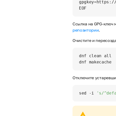
gpgkey=https://
Ссылка на GPG-ключ 
репозитории
.
Очистите и пересозда
dnf clean all

Отключите устаревши
sed -i 
's/^def