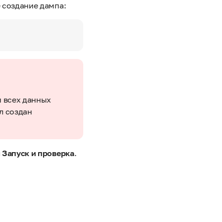
е создание дампа:
 всех данных
л создан
л
Запуск и проверка
.