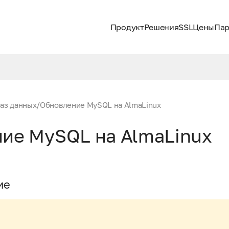
Продукт
Решения
SSL
Цены
Пар
аз данных
/
Обновление MySQL на AlmaLinux
ие MySQL на AlmaLinux
ие