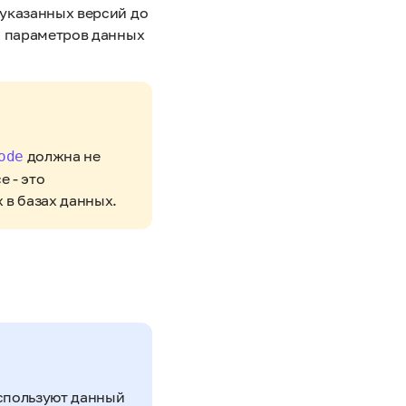
указанных версий до
и параметров данных
должна не
ode
 - это
в базах данных.
спользуют данный