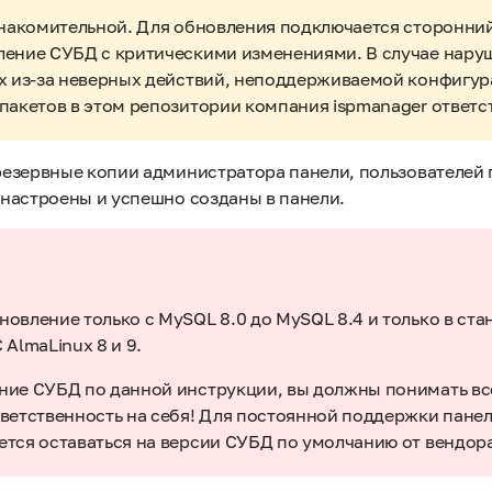
знакомительной. Для обновления подключается сторонни
ление СУБД с критическими изменениями. В случае нару
х из-за неверных действий, неподдерживаемой конфигур
пакетов в этом репозитории компания ispmanager ответст
езервные копии администратора панели, пользователей п
настроены и успешно созданы в панели.
овление только с MySQL 8.0 до MySQL 8.4 и только в ст
AlmaLinux 8 и 9.
ие СУБД по данной инструкции, вы должны понимать вс
ветственность на себя! Для постоянной поддержки панел
тся оставаться на версии СУБД по умолчанию от вендор