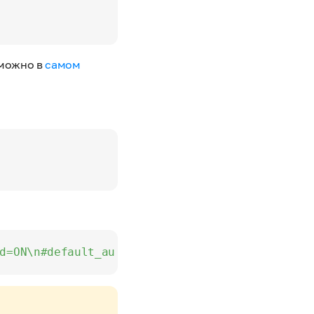
 можно в
самом
d=ON\n#default_authentication_plugin/'