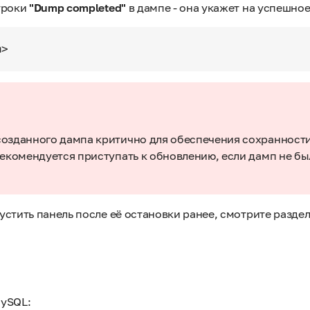
троки
"Dump completed"
в дампе - она укажет на успешно
озданного дампа критично для обеспечения сохранности
рекомендуется приступать к обновлению, если дамп не бы
стить панель после её остановки ранее, смотрите разде
MySQL: