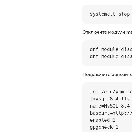
Отключите модули
ma
dnf module disa
Подключите репозито
tee /etc/yum.re
[mysql-8.4-lts-
name=MySQL 8.4 
baseurl=http:/
enabled=1

gpgcheck=1
