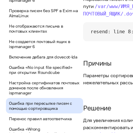
ispmanager 6
пути
/var/www/ИМЯ_
Проверка писем без SPF в Exim на
ПОЧТОВЫЙ_ЯЩИК/.do
AlmaLinux
Не отображаются письма в
почтовых клиентах
resend: line 8
Не создается почтовый ящик в
ispmanager 6
Включение дебага для dovecot-lda
Причины
Ошибка «No input file specified»
при открытии Roundcube
Параметры сортировщ
нежелательных рассы
Настройка сертификатов почтовых
доменов после обновления
ispmanager
Ошибка при пересылке писем с
Решение
помощью сортировщика
Перенос правил автоответчика
Для увеличения коли
раскомментировать и
Ошибка «Wrong