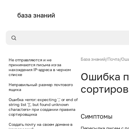
Письма не отправляются и не
принимаются из-за закрытых
портов
база знаний
Письма не отправляются и не
принимаются из-за некорректных
DNS-записей
Не отправляются и не
принимаются письма из-за
устаревших баз ClamAV
База знаний
/
Почта
/
Оши
Не отправляются и не
принимаются письма из-за
нахождения IP-адреса в черном
Ошибка п
списке
Неправильный размер почтового
сортиро
ящика
Ошибка «error: expecting ',' or end of
string list ']', but found unknown
characters» при создании правила
сортировщика
Симптомы
Создать почту на своем домене в
Пересылка писем с п