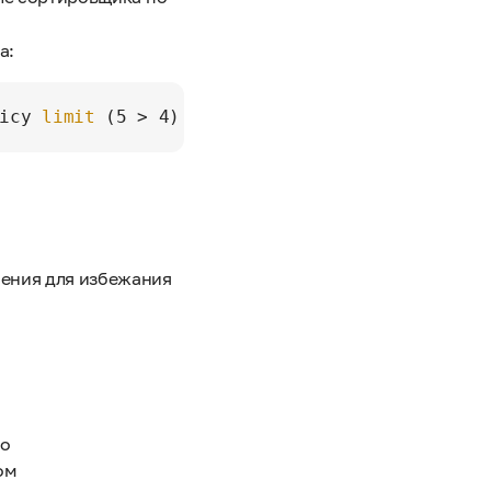
а:
icy 
limit
ения для избежания
мо
ом