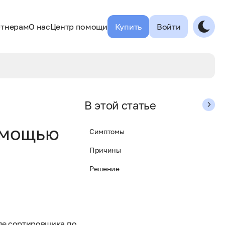
тнерам
О нас
Центр помощи
Купить
Войти
В этой статье
омощью
Симптомы
Причины
Решение
ле сортировщика по