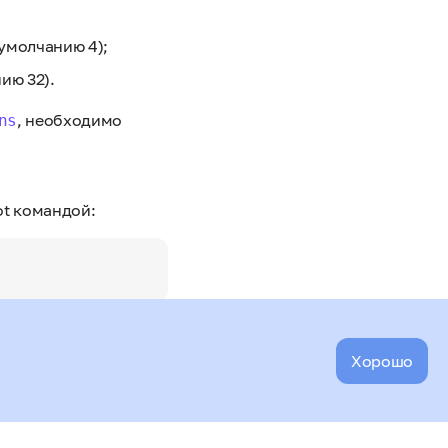
умолчанию 4);
ию 32).
, необходимо
ns
ot командой:
Хорошо