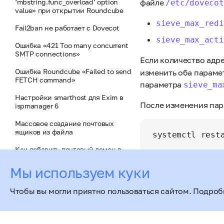
‘mbstring.func_overload’ option
файле
/etc/dovecot
value» при открытии Roundcube
sieve_max_redi
Fail2ban не работает с Dovecot
sieve_max_acti
Ошибка «421 Too many concurrent
SMTP connections»
Если количество адр
Ошибка Roundcube «Failed to send
изменить оба парамет
FETCH command»
параметра
sieve_ma
Настройки smarthost для Exim в
После изменения пар
ispmanager 6
Массовое создание почтовых
ящиков из файла
Как добавить почтовый домен в
белый список Spamassassin
Мы используем куки
Ошибка «no IP address found for
host __LOCAL_IP__» при отправке
Чтобы вы могли приятно пользоваться сайтом. Подроб
писем