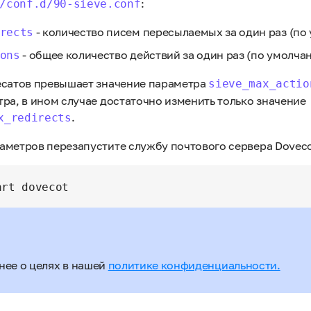
:
/conf.d/90-sieve.conf
- количество писем пересылаемых за один раз (по 
rects
- общее количество действий за один раз (по умолчан
ons
есатов превышает значение параметра
sieve_max_actio
ра, в ином случае достаточно изменить только значение
.
x_redirects
аметров перезапустите службу почтового сервера Dovec
нее о целях в нашей
политике конфиденциальности.