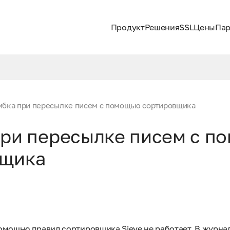
Продукт
Решения
SSL
Цены
Пар
бка при пересылке писем с помощью сортировщика
ри пересылке писем с п
вщика
омощью правил сортировщика Sieve не работает. В журна