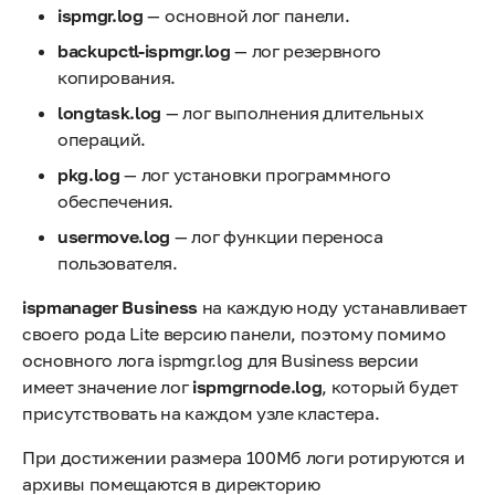
ispmgr.log
— основной лог панели.
backupctl-ispmgr.log
— лог резервного
копирования.
longtask.log
— лог выполнения длительных
операций.
pkg.log
— лог установки программного
обеспечения.
usermove.log
— лог функции переноса
пользователя.
ispmanager Business
на каждую ноду устанавливает
своего рода Lite версию панели, поэтому помимо
основного лога ispmgr.log для Business версии
имеет значение лог
ispmgrnode.log
, который будет
присутствовать на каждом узле кластера.
При достижении размера 100Мб логи ротируются и
архивы помещаются в директорию