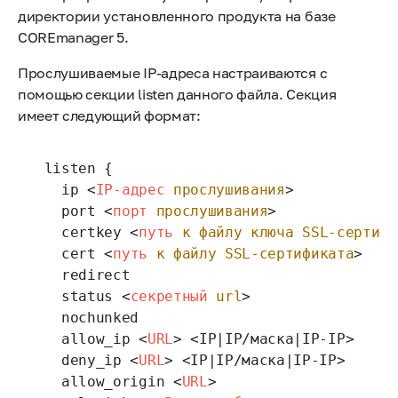
директории установленного продукта на базе
COREmanager 5.
Прослушиваемые IP-адреса настраиваются с
помощью секции listen данного файла. Секция
имеет следующий формат:
 listen {

   ip 
<
IP-адрес
прослушивания
>
   port 
<
порт
прослушивания
>
   certkey 
<
путь
к
файлу
ключа
SSL-сертифи
   cert 
<
путь
к
файлу
SSL-сертификата
>
   redirect

   status 
<
секретный
url
>
   nochunked

   allow_ip 
<
URL
>
 <IP|IP/маска|IP-IP>

   deny_ip 
<
URL
>
 <IP|IP/маска|IP-IP>

   allow_origin 
<
URL
>