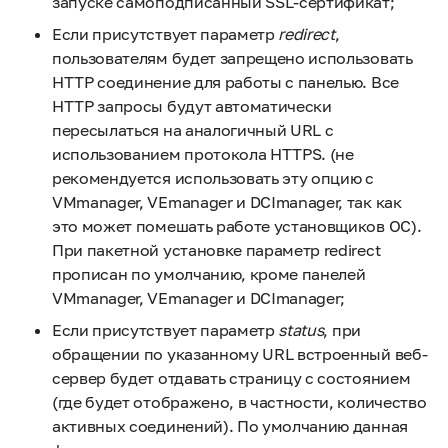
запуске самоподписанный SSL-сертификат;
Если присутствует параметр
redirect
,
пользователям будет запрещено использовать
HTTP соединение для работы с панелью. Все
HTTP запросы будут автоматически
пересылаться на аналогичный URL с
использованием протокола HTTPS. (не
рекомендуется использовать эту опцию с
VMmanager, VEmanager и DCImanager, так как
это может помешать работе установщиков ОС).
При пакетной установке параметр redirect
прописан по умолчанию, кроме панелей
VMmanager, VEmanager и DCImanager;
Если присутствует параметр
status
, при
обращении по указанному URL встроенный веб-
сервер будет отдавать страницу с состоянием
(где будет отображено, в частности, количество
активных соединений). По умолчанию данная