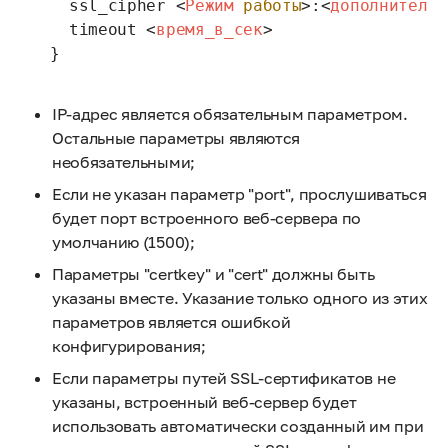
   ssl_cipher 
<
Режим
работы
>
:
<
дополнительн
   timeout 
<
время_в_сек
>
 }
IP-адрес является обязательным параметром.
Остальные параметры являются
необязательными;
Если не указан параметр "port", прослушиваться
будет порт встроенного веб-сервера по
умолчанию (1500);
Параметры "certkey" и "cert" должны быть
указаны вместе. Указание только одного из этих
параметров является ошибкой
конфигурирования;
Если параметры путей SSL-сертификатов не
указаны, встроенный веб-сервер будет
использовать автоматически созданный им при