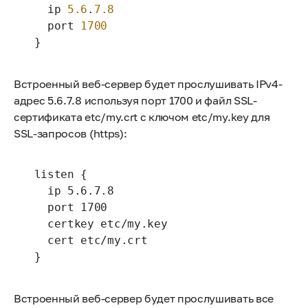
   ip 
5.6
.
7.8
   port 
1700
 }
Встроенный веб-сервер будет прослушивать IPv4-
адрес 5.6.7.8 используя порт 1700 и файл SSL-
сертификата etc/my.crt с ключом etc/my.key для
SSL-запросов (https):
 listen {

   ip 5.6.7.8

   port 1700

   certkey etc/my.key

   cert etc/my.crt

 }
Встроенный веб-сервер будет прослушивать все