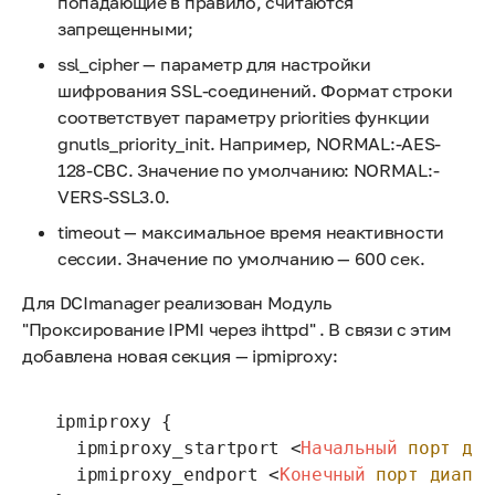
попадающие в правило, считаются
запрещенными;
ssl_cipher — параметр для настройки
шифрования SSL-соединений. Формат строки
соответствует параметру priorities функции
gnutls_priority_init. Например, NORMAL:-AES-
128-CBC. Значение по умолчанию: NORMAL:-
VERS-SSL3.0.
timeout — максимальное время неактивности
сессии. Значение по умолчанию — 600 сек.
Для DCImanager реализован Модуль
"Проксирование IPMI через ihttpd" . В связи с этим
добавлена новая секция — ipmiproxy:
 ipmiproxy {

   ipmiproxy_startport 
<
Начальный
порт
диа
   ipmiproxy_endport 
<
Конечный
порт
диапаз