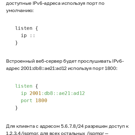
доступные IPv6-адреса используя порт по
умолчанию:
 listen {

   ip ::

 }
Встроенный веб-сервер будет прослушивать IPv6-
адрес 2001:db8::ae21:ad12 используя порт 1800:
listen
 {

ip
2001
:db8::ae21:ad12
port
1800
 }
Для клиента с адресом 5.6.7.8/24 разрешен доступ к
1.2.3.4/ispmgr, для всех остальных /ispmgr —