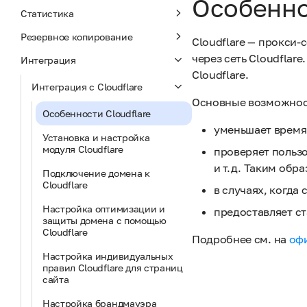
Особенно
Статистика
Резервное копирование
Cloudflare — прокси-
через сеть Cloudflar
Интеграция
Cloudflare.
Интеграция с Cloudflare
Основные возможност
Особенности Cloudflare
уменьшает время 
Установка и настройка
модуля Cloudflare
проверяет пользо
и т.д. Таким обр
Подключение домена к
Cloudflare
в случаях, когда 
Настройка оптимизации и
предоставляет ст
защиты домена с помощью
Cloudflare
Подробнее см. на
оф
Настройка индивидуальных
правил Cloudflare для страниц
сайта
Настройка брандмауэра