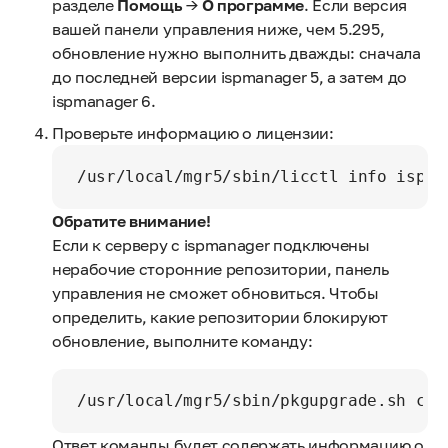
разделе
Помощь
→
О программе
. Если версия
вашей панели управления ниже, чем 5.295,
обновление нужно выполнить дважды: сначала
до последней версии ispmanager 5, а затем до
ispmanager 6.
Проверьте информацию о лицензии:
/usr/local/mgr5/sbin/licctl info ispmg
Обратите внимание!
Если к серверу с ispmanager подключены
нерабочие сторонние репозитории, панель
управления не сможет обновиться. Чтобы
определить, какие репозитории блокируют
обновление, выполните команду:
/usr/local/mgr5/sbin/pkgupgrade.sh cor
Ответ команды будет содержать информацию о