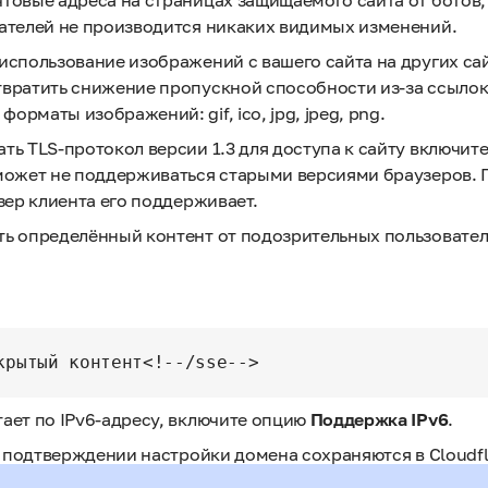
чтовые адреса на страницах защищаемого сайта от ботов
вателей не производится никаких видимых изменений.
использование изображений с вашего сайта на других са
вратить снижение пропускной способности из-за ссылок на 
орматы изображений: gif, ico, jpg, jpeg, png.
ть TLS-протокол версии 1.3 для доступа к сайту включит
может не поддерживаться старыми версиями браузеров. 
узер клиента его поддерживает.
ть определённый контент от подозрительных пользовате
крытый контент<!--/sse-->
ает по IPv6-адресу, включите опцию
Поддержка IPv6
.
и подтверждении настройки домена сохраняются в Cloudfl