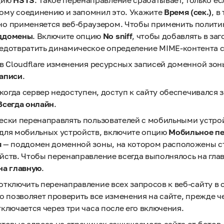
цию
HSTS
. Такое перенаправление срабатывает, только ес
ому соединению и запомнил это. Укажите
Время (сек.)
, в
но применяется веб-браузером. Чтобы применить полити
ддомены
. Включите опцию
No sniff
, чтобы добавлять в заг
едотвратить динамическое определение MIME-контента сре
в Cloudflare изменения ресурсных записей доменной зон
аписи
.
 когда сервер недоступен, доступ к сайту обеспечивался з
Всегда онлайн
.
ески перенаправлять пользователей с мобильными устро
для мобильных устройств, включите опцию
Мобильное пе
я
— поддомен доменной зоны, на котором расположены с
ств. Чтобы перенаправление всегда выполнялось на гла
на главную
.
тключить перенаправление всех запросов к веб-сайту в с
то позволяет проверить все изменения на сайте, прежде 
ключается через три часа после его включения.