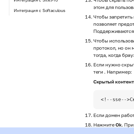
Чтобы скрыть по
этом для пользо
Интеграция с Softaculous
Чтобы запретить 
позволяет предот
Поддерживаются ф
Чтобы использова
протокол, но он 
тогда, когда бра
Если нужно скры
теги
. Например:
Скрытый контент
<!--sse-->С
Если домен работ
Нажмите
Ok
. Пр