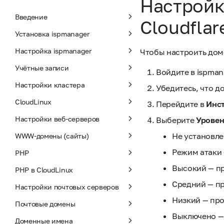
Настройк
Введение
Cloudflar
Установка ispmanager
Настройка ispmanager
Чтобы настроить доме
Учётные записи
Войдите в ispman
Настройки кластера
Убедитесь, что д
CloudLinux
Перейдите в
Инст
Настройки веб-серверов
Выберите
Уровен
Не установле
WWW-домены (сайты)
Режим атаки 
PHP
Высокий — пр
PHP в CloudLinux
Средний — пр
Настройки почтовых серверов
Низкий — про
Почтовые домены
Выключено — 
Доменные имена