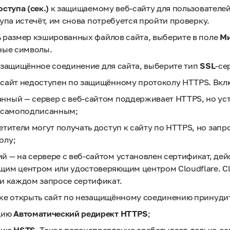
ступа (сек.)
к защищаемому веб-сайту для пользователей
упа истечёт, им снова потребуется пройти проверку.
 размер кэшированных файлов сайта, выберите в поле
Ми
ные символы.
 защищённое соединение для сайта, выберите тип
SSL
-се
сайт недоступен по защищённому протоколу HTTPS. Вкл
ный — сервер с веб-сайтом поддерживает HTTPS, но ус
я самоподписанным;
етители могут получать доступ к сайту по HTTPS, но запр
олу;
й — на сервере с веб-сайтом установлен сертификат, д
им центром или удостоверяющим центром Cloudflare. Clo
и каждом запросе сертификат.
ке открыть сайт по незащищённому соединению принуди
цию
Автоматический редирект HTTPS
;