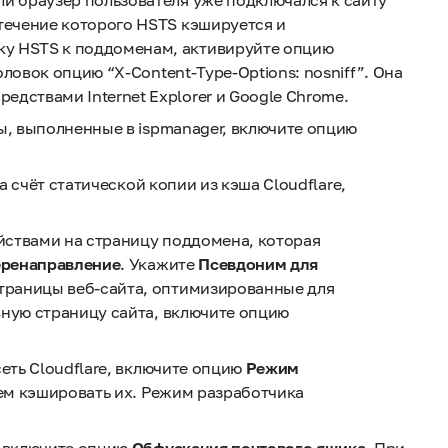
ли браузер пользователя уже подключался к сайту
 течение которого HSTS кэшируется и
ку HSTS к поддоменам, активируйте опцию
оловок опцию “X-Content-Type-Options: nosniff”. Она
дствами Internet Explorer и Google Chrome.
ы, выполненные в ispmanager, включите опцию
а счёт статической копии из кэша Cloudflare,
йствами на страницу поддомена, которая
ренаправление
. Укажите
Псевдоним для
траницы веб-сайта, оптимизированные для
вную страницу сайта, включите опцию
еть Cloudflare, включите опцию
Режим
чем кэшировать их. Режим разработчика