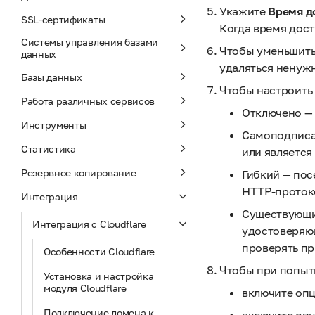
Укажите
Время до
SSL-сертификаты
Когда время дост
Системы управления базами
Чтобы уменьшить
данных
удаляться ненуж
Базы данных
Чтобы настроить
Работа различных сервисов
Отключено — 
Инструменты
Самоподписан
Статистика
или являетс
Резервное копирование
Гибкий — пос
HTTP-проток
Интеграция
Существующи
Интеграция с Cloudflare
удостоверяющ
проверять пр
Особенности Cloudflare
Чтобы при попыт
Установка и настройка
модуля Cloudflare
включите оп
Подключение домена к