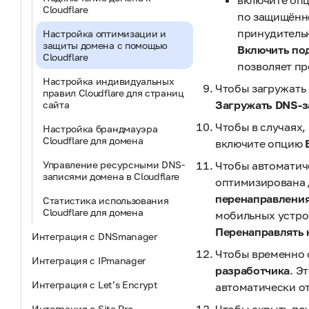
включите оп
Cloudflare
по защищённ
принудитель
Настройка оптимизации и
защиты домена с помощью
Включить по
Cloudflare
позволяет пр
Настройка индивидуальных
Чтобы загружать 
правил Cloudflare для страниц
Загружать DNS-з
сайта
Чтобы в случаях,
Настройка брандмауэра
Cloudflare для домена
включите опцию
Управление ресурсными DNS-
Чтобы автоматич
записями домена в Cloudflare
оптимизирована 
перенаправлени
Статистика использования
Cloudflare для домена
мобильных устрой
Перенаправлять 
Интеграция с DNSmanager
Чтобы временно о
Интеграция с IPmanager
разработчика
. Э
Интеграция с Let’s Encrypt
автоматически от
Интеграция с Site.Pro