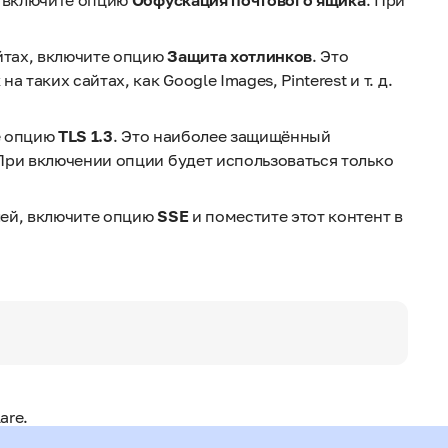
, включите опцию
Обфускация почтового ящика
. При
йтах, включите опцию
Защита хотлинков
. Это
таких сайтах, как Google Images, Pinterest и т. д.
е опцию
TLS 1.3
. Это наиболее защищённый
При включении опции будет использоваться только
лей, включите опцию
SSE
и поместите этот контент в
are.