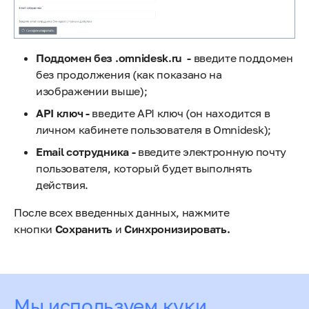
Поддомен без .omnidesk.ru -
введите поддомен
без продолжения (как показано на
изображении выше);
API ключ -
введите
API ключ
(он находится
в
личном кабинете пользователя в Omnidesk);
Email сотрудника -
введите электронную почту
пользователя, который будет выполнять
действия.
После всех введенных данных, нажмите
кнопки
Сохранить
и
Синхронизировать.
Оцените статью
Мы используем куки