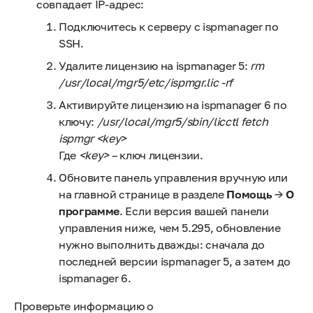
совпадает IP-адрес:
Подключитесь к серверу с ispmanager по
SSH.
Удалите лицензию на ispmanager 5:
rm
/usr/local/mgr5/etc/ispmgr.lic -rf
Активируйте лицензию на ispmanager 6 по
ключу:
/usr/local/mgr5/sbin/licctl fetch
ispmgr <key>
Где
<key>
– ключ лицензии.
Обновите панель управления вручную или
на главной странице в разделе
Помощь
→
О
программе
. Если версия вашей панели
управления ниже, чем 5.295, обновление
нужно выполнить дважды: сначала до
последней версии ispmanager 5, а затем до
ispmanager 6.
Проверьте информацию о