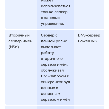
может
использоваться
только сервер
с панелью
управления.
Вторичный
Сервер с
DNS-сервер
сервер имён
данной ролью
PowerDNS
(NSn)
выполняет
работу
вторичного
сервера имён,
обслуживая
DNS-запросы и
синхронизируя
данные с
основным
сервером имён