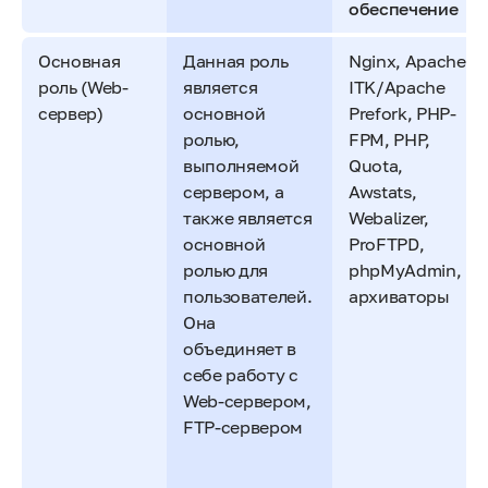
обеспечение
Основная
Данная роль
Nginx, Apache
роль (Web-
является
ITK/Apache
сервер)
основной
Prefork, PHP-
ролью,
FPM, PHP,
выполняемой
Quota,
сервером, а
Awstats,
также является
Webalizer,
основной
ProFTPD,
ролью для
phpMyAdmin,
пользователей.
архиваторы
Она
объединяет в
себе работу с
Web-сервером,
FTP-сервером