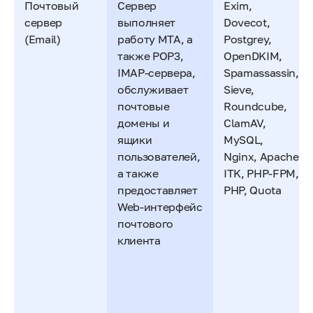
Почтовый
Сервер
Exim,
сервер
выполняет
Dovecot,
(Email)
работу MTA, а
Postgrey,
также POP3,
OpenDKIM,
IMAP-сервера,
Spamassassin,
обслуживает
Sieve,
почтовые
Roundcube,
домены и
ClamAV,
ящики
MySQL,
пользователей,
Nginx, Apache
а также
ITK, PHP-FPM,
предоставляет
PHP, Quota
Web-интерфейс
почтового
клиента