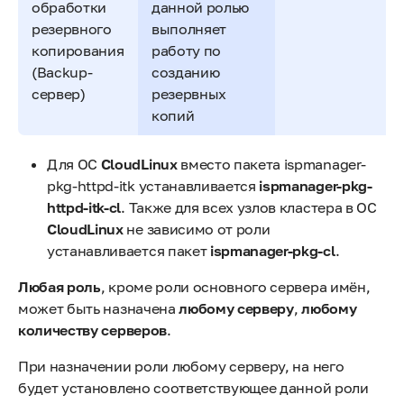
обработки
данной ролью
резервного
выполняет
копирования
работу по
(Backup-
созданию
сервер)
резервных
копий
Для ОС
CloudLinux
вместо пакета ispmanager-
pkg-httpd-itk устанавливается
ispmanager-pkg-
httpd-itk-cl
. Также для всех узлов кластера в ОС
CloudLinux
не зависимо от роли
устанавливается пакет
ispmanager-pkg-cl
.
Любая роль
, кроме роли основного сервера имён,
может быть назначена
любому серверу
,
любому
количеству серверов
.
При назначении роли любому серверу, на него
будет установлено соответствующее данной роли