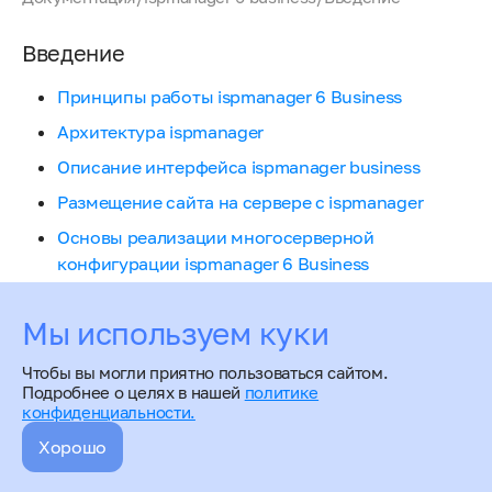
Введение
Принципы работы ispmanager 6 Business
Архитектура ispmanager
Описание интерфейса ispmanager business
Размещение сайта на сервере с ispmanager
Основы реализации многосерверной
конфигурации ispmanager 6 Business
Основы синхронизации данных в ispmanager 6
Business
Мы используем куки
Этапы поддержки
Чтобы вы могли приятно пользоваться сайтом.
Подробнее о целях в нашей
политике
конфиденциальности.
Хорошо
Введение