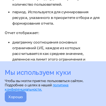
количество пользователей.
период. Используется для суммирования
ресурса, указанного в приоритете отбора и для
формирования отчета.
Отчет отображает:
диаграмму соотношения основных
ограничений LVE, каждое из которых
рассчитывается как среднее значение,
деленное на лимит этого ограничения и
умноженное на 100.
Мы используем куки
диаграмму отказов в обслуживании (см. отчет
Статистика по ограничениям CloudLinux
)
Чтобы вы могли приятно пользоваться сайтом.
Подробнее о целях в нашей
политике
конфиденциальности.
Хорошо
Пользователи с наибольшей нагрузкой LVE