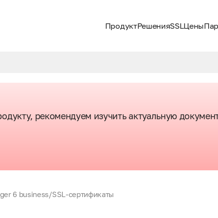
Продукт
Решения
SSL
Цены
Пар
одукту, рекомендуем изучить актуальную докумен
ger 6 business
/
SSL-сертификаты