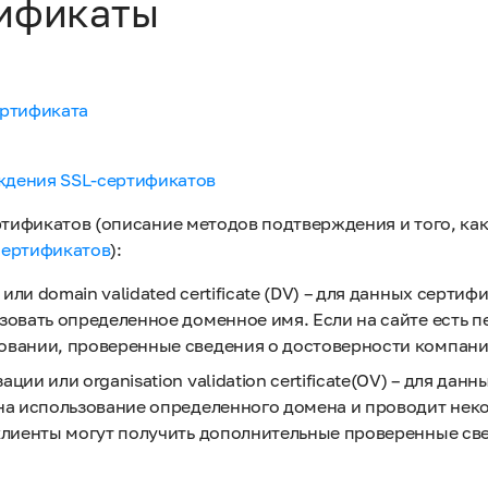
ификаты
ертификата
дения SSL-сертификатов
ертификатов (описание методов подтверждения и того, ка
сертификатов
):
или domain validated certificate (DV) – для данных серти
зовать определенное доменное имя. Если на сайте есть пе
овании, проверенные сведения о достоверности компани
ации или organisation validation certificate(OV) – для д
на использование определенного домена и проводит неко
клиенты могут получить дополнительные проверенные све