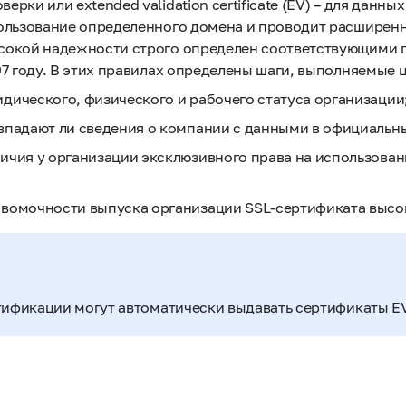
ерки или extended validation certificate (EV) – для дан
пользование определенного домена и проводит расширенн
сокой надежности строго определен соответствующими
7 году. В этих правилах определены шаги, выполняемые 
дического, физического и рабочего статуса организации
впадают ли сведения о компании с данными в официальн
ичия у организации эксклюзивного права на использован
авомочности выпуска организации SSL-сертификата высо
тификации могут автоматически выдавать сертификаты EV