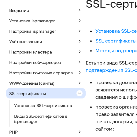
SSL-серт
Введение
Установка ispmanager
Установка SSL-с
Настройка ispmanager
SSL сертификаты
Учётные записи
Методы подтверж
Настройки кластера
Настройки веб-серверов
Есть три вида SSL-с
подтверждения SSL-
Настройки почтовых серверов
проверка домена 
WWW-домены (сайты)
заявителя исполь
SSL-сертификаты
сведения о шифр
Установка SSL-сертификата
проверка организ
право заявителя 
Виды SSL-сертификатов в
печать доверия, 
ispmanager
сайтом;
PHP