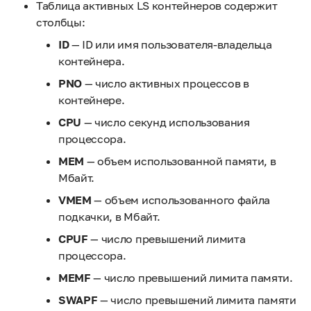
Таблица активных LS контейнеров содержит
столбцы:
ID
— ID или имя пользователя-владельца
контейнера.
PNO
— число активных процессов в
контейнере.
CPU
— число секунд использования
процессора.
MEM
— объем использованной памяти, в
Мбайт.
VMEM
— объем использованного файла
подкачки, в Мбайт.
CPUF
— число превышений лимита
процессора.
MEMF
— число превышений лимита памяти.
SWAPF
— число превышений лимита памяти