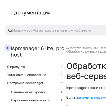
документация
ispmanager 6 lite, pro,
Документация
/
ispmanag
Обработка ручных пра
host
Обработк
О продукте
веб-серв
Установка и обновление
Настройка ispmanager
ispmanager хранит п
Начальная настройка
Если
изменить парам
Персонализация панели