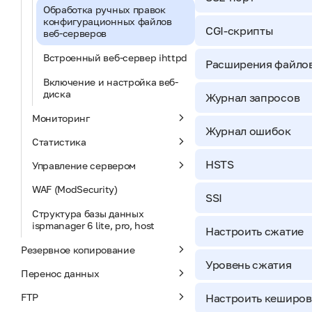
Обработка ручных правок
конфигурационных файлов
CGI-скрипты
веб-серверов
Встроенный веб-сервер ihttpd
Расширения файлов
Включение и настройка веб-
диска
Журнал запросов
Мониторинг
Журнал ошибок
Статистика
HSTS
Управление сервером
WAF (ModSecurity)
SSI
Структура базы данных
ispmanager 6 lite, pro, host
Настроить сжатие
Резервное копирование
Уровень сжатия
Перенос данных
FTP
Настроить кеширо