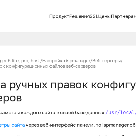
Продукт
Решения
SSL
Цены
Партнера
er 6 lite, pro, host
/
Настройка ispmanager
/
Веб-серверы
/
вок конфигурационных файлов веб-серверов
а ручных правок конфиг
еров
араметры каждого сайта в своей базе данных
/usr/local
етры сайта
через веб-интерфейс панели, то ispmanager об