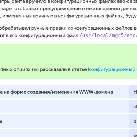
етры сайта вручную в конфигурационных файлах веб-сер
manager отобразит предупреждение о несовпадении данны
, изменённых вручную в конфигурационных файлах, будут
 обрабатывал ручные правки конфигурационных файлов в
nf
в его конфигурационный файл
/usr/local/mgr5/etc
пных опциях мы рассказали в статье
Конфигурационный ф
ра на форме создания/изменения WWW-домена
Н
c
а
d
s