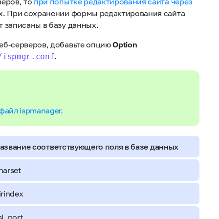
веров, то
при попытке редактирования сайта через
х. При сохранении формы редактирования сайта
 записаны в базу данных.
еб-серверов, добавьте опцию
Option
.
/ispmgr.conf
айл ispmanager.
азвание соответствующего поля в базе данных
harset
irindex
sl_port