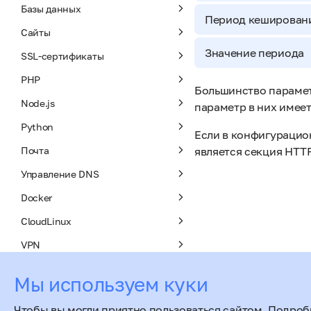
Базы данных
Период кеширован
Сайты
Значение периода
SSL-сертификаты
PHP
Большинство парамет
Node.js
параметр в них имее
Python
Если в конфигурацио
Почта
является секция HTT
Управление DNS
Docker
CloudLinux
VPN
Модули
Мы используем куки
API
Чтобы вы могли приятно пользоваться сайтом. Подроб