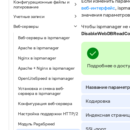
Если изменить парам
Конфигурационные файлы и
логирование
веб-интерфейс
, isp
значения параметров
Учетные записи
Чтобы ispmanager не
Веб-серверы
DisableWebDBReadCo
Веб-серверы в ispmanager
Apache в ispmanager
Nginx в ispmanager
Подробнее о досту
Apache + Nginx в ispmanager
OpenLiteSpeed в ispmanager
Название парамет
Установка и смена веб-
сервера в ispmanager
Кодировка
Конфигурация веб-сервера
Настройка поддержки HTTP/2
Индексная страниц
Модуль PageSpeed
SSL-порт