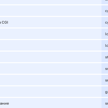
c
 CGI
c
l
l
s
s
s
g
вание
s