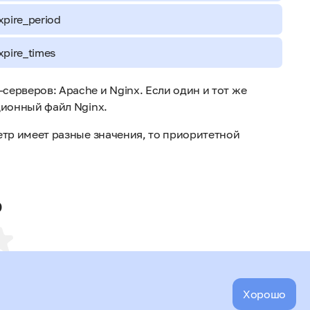
xpire_period
xpire_times
ерверов: Apache и Nginx. Если один и тот же
ционный файл Nginx.
етр имеет разные значения, то приоритетной
ю
Хорошо