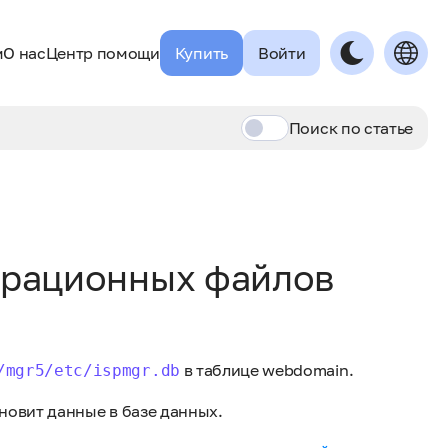
м
О нас
Центр помощи
Купить
Войти
Поиск по
статье
урационных файлов
в таблице webdomain.
/mgr5/etc/ispmgr.db
новит данные в базе данных.