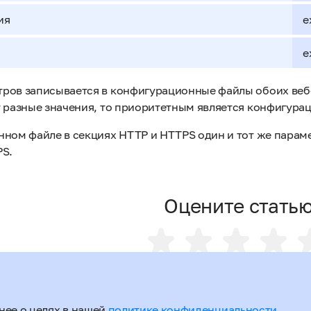
ия
e
e
ров записывается в конфигурационные файлы обоих веб-с
т разные значения, то приоритетным является конфигура
нном файле в секциях HTTP и HTTPS один и тот же парам
PS.
Оцените стать
нее о целях в нашей
политике конфиденциальности.