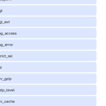
gi
gi_ext
og_access
og_error
trict_ssl
si
rv_gzip
zip_level
rv_cache