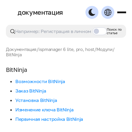
документация
Поиск по
статье
Документация
/
ispmanager 6 lite, pro, host
/
Модули
/
BitNinja
BitNinja
Возможности BitNinja
Заказ BitNinja
Установка BitNinja
Изменение ключа BitNinja
Первичная настройка BitNinja