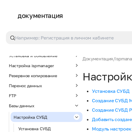
документация
ispmanager 6 lite, pro,
host
О продукте
Установка и обновление
Документация
/
ispmanag
Настройка ispmanager
Настройк
Резервное копирование
Перенос данных
Установка СУБД
FTP
Создание СУБД 
Базы данных
Создание СУБД P
Настройка СУБД
Добавить созда
Модуль настроек
Установка СУБД