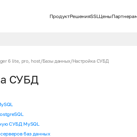
Продукт
Решения
SSL
Цены
Партнера
er 6 lite, pro, host
/
Базы данных
/
Настройка СУБД
а СУБД
MySQL
ostgreSQL
нную СУБД MySQL
 серверов баз данных