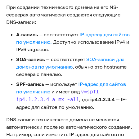
При создании технического домена на его NS-
серверах автоматически создаются следующие
DNS-записи:
А-запись
— соответствует
IP-адресу для сайтов
по умолчанию.
Доступно использование IPv4 и
IPv6-адресов.
SOA-запись
— соответствует
SOA-записи для
доменов по умолчанию
, обычно это hostname
сервера с панелью.
SPF-запись
— использует
IP-адрес для сайтов
по умолчанию
и имеет вид
v=spf1
, где
ip4:1.2.3.4
— IP-
ip4:1.2.3.4 a mx ~all
адрес для сайтов по умолчанию.
DNS-записи технического домена не меняются
автоматически после их автоматического создания.
Например, если изменить IP-адрес для сайтов по