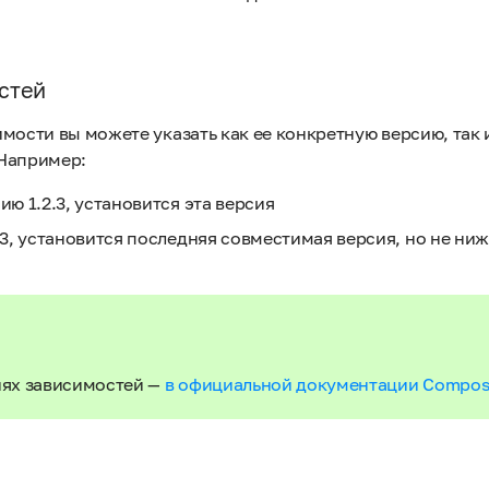
стей
мости вы можете указать как ее конкретную версию, так 
Например:
ию 1.2.3, установится эта версия
.3, установится последняя совместимая версия, но не ниже
иях зависимостей —
в официальной документации Compose