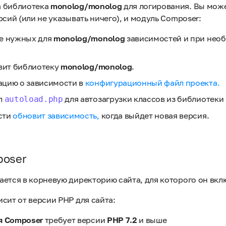
а библиотека
monolog/monolog
для логирования. Вы може
рсий (или не указывать ничего), и модуль Composer:
е нужных для
monolog/monolog
зависимостей и при необ
овит библиотеку
monolog/monolog
.
цию о зависимости в
конфигурационный файл проекта.
л
для автозагрузки классов из библиотеки
autoload.php
сти
обновит зависимость,
когда выйдет новая версия.
poser
ется в корневую директорию сайта, для которого он вкл
сит от версии PHP для сайта:
я Composer
требует версии
PHP 7.2
и выше