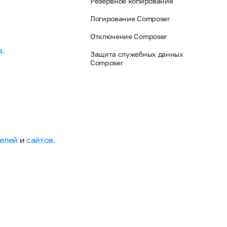
Резервное копирование​
Логирование Composer
Отключение Composer
я.
Защита служебных данных​
Composer
телей
и
сайтов.