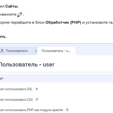
дел
Сайты
.
 нажмите
.
орме перейдите в блок
Обработчик (PHP)
и установите г
ить
.