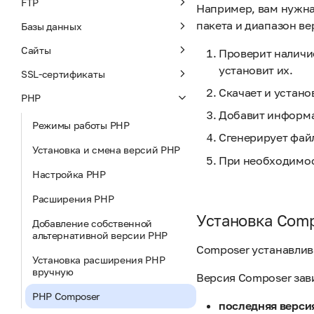
FTP
Например, вам нужн
пакета и диапазон ве
Базы данных
Сайты
Проверит наличи
установит их.
SSL-сертификаты
Скачает и устан
PHP
Добавит информа
Режимы работы PHP
Сгенерирует фай
Установка и смена версий PHP
При необходимо
Настройка PHP
Расширения PHP
Установка Com
Добавление собственной
альтернативной версии PHP
Composer устанавлива
Установка расширения PHP
вручную
Версия Composer зави
PHP Composer
последняя верси