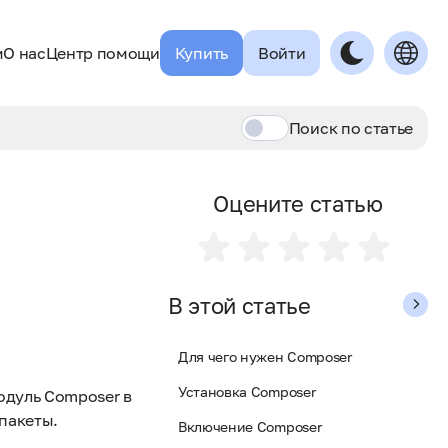
м
О нас
Центр помощи
Купить
Войти
Поиск по
статье
Оцените статью
В этой статье
Для чего нужен Composer
Установка Composer
одуль Composer в
пакеты.
Включение Composer