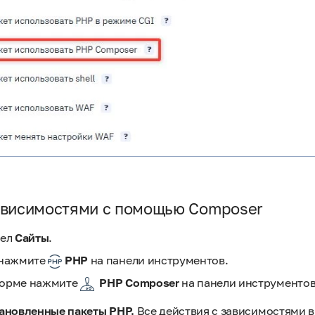
ависимостями с помощью Composer
дел
Сайты
.
 нажмите
PHP
на панели инструментов.
форме нажмите
PHP Composer
на панели инструментов
ановленные пакеты PHP.
Все действия с зависимостями 