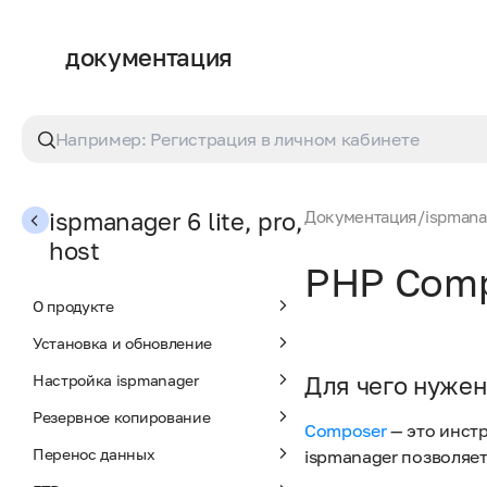
документация
ispmanager 6 lite, pro,
Документация
/
ispmanag
host
PHP Com
О продукте
Установка и обновление
Настройка ispmanager
Для чего нуже
Резервное копирование
Composer
— это инст
Перенос данных
ispmanager позволяет