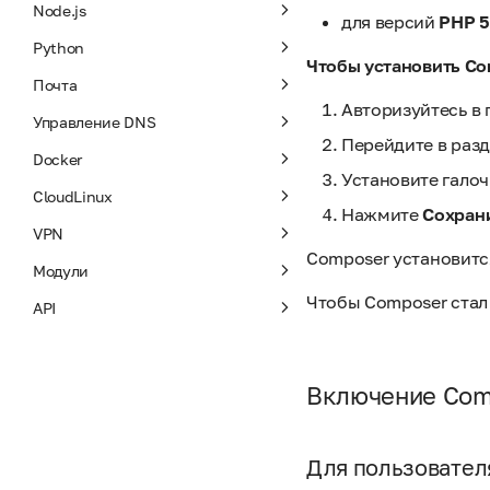
Node.js
для версий
PHP 5
Python
Чтобы установить Co
Почта
Авторизуйтесь в 
Управление DNS
Перейдите в раз
Docker
Установите гало
CloudLinux
Нажмите
Сохран
VPN
Composer установитс
Модули
Чтобы Composer стал 
API
Включение Com
Для пользовател