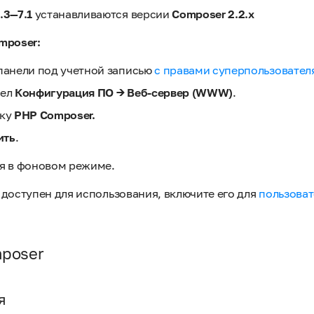
.3—7.1
устанавливаются версии
Composer 2.2.x
mposer:
панели под учетной записью
с правами суперпользовател
дел
Конфигурация ПО
→
Веб-сервер (WWW)
.
чку
PHP Composer.
ить
.
я в фоновом режиме.
доступен для использования, включите его для
пользова
poser
я