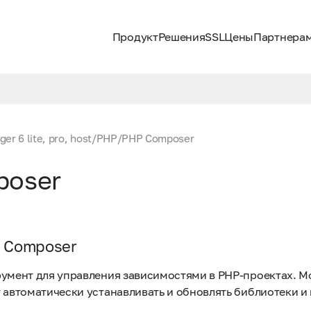
Продукт
Решения
SSL
Цены
Партнера
er 6 lite, pro, host
/
PHP
/
PHP Composer
poser
н Composer
румент для управления зависимостями в PHP-проектах. М
 автоматически устанавливать и обновлять библиотеки и 