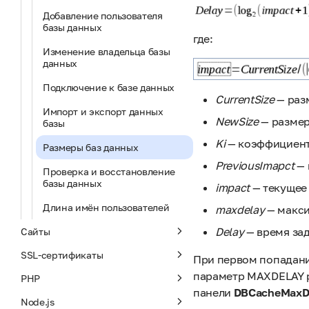
Добавление пользователя
базы данных
где:
Изменение владельца базы
данных
Подключение к базе данных
CurrentSize
— раз
Импорт и экспорт данных
NewSize
— размер
базы
Ki
— коэффициент
Размеры баз данных
PreviousImapct
— 
Проверка и восстановление
базы данных
impact
— текущее 
Длина имён пользователей
maxdelay
— макси
Delay
— время за
Сайты
SSL-сертификаты
При первом попадани
параметр MAXDELAY р
PHP
панели
DBCacheMaxD
Node.js