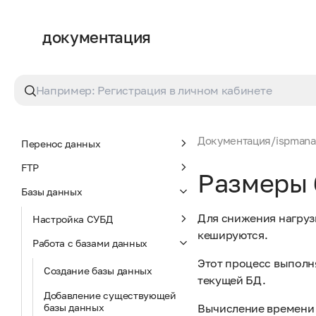
host
документация
О продукте
Установка и обновление
Настройка ispmanager
Резервное копирование
Документация
/
ispmanag
Перенос данных
FTP
Размеры 
Базы данных
Для снижения нагруз
Настройка СУБД
кешируются.
Работа с базами данных
Этот процесс выполн
Создание базы данных
текущей БД.
Добавление существующей
базы данных
Вычисление времени