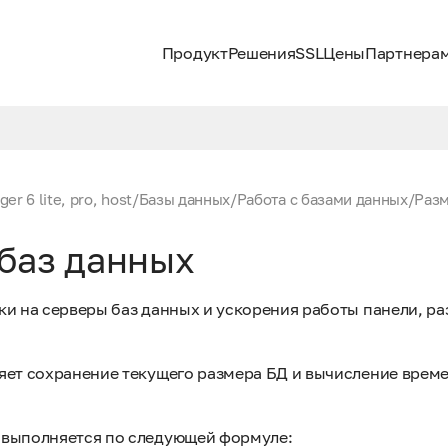
Продукт
Решения
SSL
Цены
Партнера
er 6 lite, pro, host
/
Базы данных
/
Работа с базами данных
/
Разм
баз данных
ки на серверы баз данных и ускорения работы панели, ра
яет сохранение текущего размера БД и вычисление врем
 выполняется по следующей формуле: