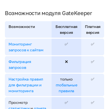
Возможности модуля GateKeeper
Возможности
Бесплатная
Платная
версия
версия
Мониторинг
✅
✅
запросов к сайтам
Фильтрация
❌
✅
запросов
Настройка правил
только
✅
для фильтрации и
глобальные
мониторинга
правила
Просмотр
✅
✅
статистики
и
отчета