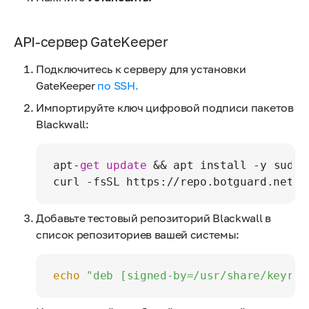
API-сервер GateKeeper
Подключитесь к серверу для установки
GateKeeper
по SSH.
Импортируйте ключ цифровой подписи пакетов
Blackwall:
apt
-
get
update
&&
 apt install 
-
y sudo 
curl 
-
fsSL https:
/
/
repo.botguard.net
/
b
Добавьте тестовый репозиторий Blackwall в
список репозиториев вашей системы:
echo
"deb [signed-by=/usr/share/keyrin