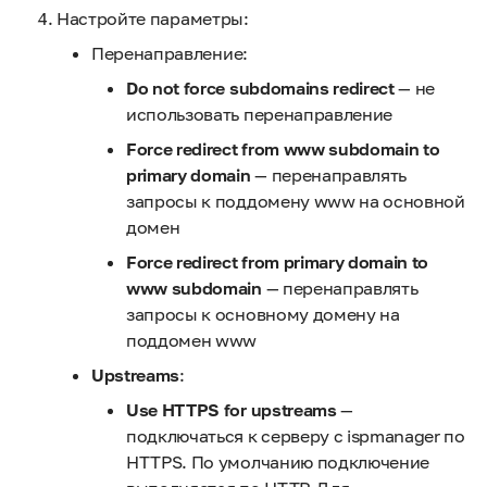
Настройте параметры:
Перенаправление:
Do not force subdomains redirect
— не
использовать перенаправление
Force redirect from www subdomain to
primary domain
— перенаправлять
запросы к поддомену www на основной
домен
Force redirect from primary domain to
www subdomain
— перенаправлять
запросы к основному домену на
поддомен www
Upstreams
:
Use HTTPS for upstreams
—
подключаться к серверу с ispmanager по
HTTPS. По умолчанию подключение