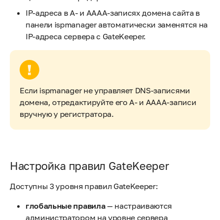
IP-адреса в A- и AAAA-записях домена сайта в
панели ispmanager автоматически заменятся на
IP-адреса сервера с GateKeeper.
Если ispmanager не управляет DNS-записями
домена, отредактируйте его A- и AAAA-записи
вручную у регистратора.
Настройка правил GateKeeper
Доступны 3 уровня правил GateKeeper:
глобальные правила
— настраиваются
администратором на уровне сервера