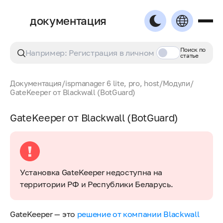
документация
Поиск по
статье
Документация
/
ispmanager 6 lite, pro, host
/
Модули
/
GateKeeper от Blackwall (BotGuard)
GateKeeper от Blackwall (BotGuard)
Установка GateKeeper недоступна на
территории РФ и Республики Беларусь.
GateKeeper — это
решение от компании Blackwall