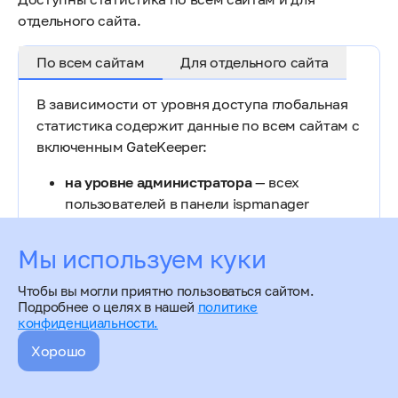
отдельного сайта.
По всем сайтам
Для отдельного сайта
В зависимости от уровня доступа глобальная
статистика содержит данные по всем сайтам с
включенным GateKeeper:
на уровне администратора
— всех
пользователей в панели ispmanager
на уровне реселлера
— всех
пользователей этого реселлера
Мы используем куки
на уровне пользователя
— по всем сайтам
Чтобы вы могли приятно пользоваться сайтом.
этого пользователя
Подробнее о целях в нашей
политике
конфиденциальности.
Для просмотра:
Хорошо
GateKeeper от Blackwall (BotGuard)
Авторизуйтесь в панели под учетной
записью уровня
пользователь или выше.