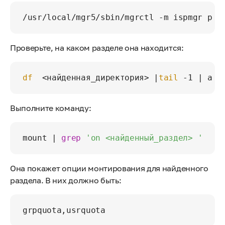
/usr/local/mgr5/sbin/mgrctl -m ispmgr pat
Проверьте, на каком разделе она находится:
df
  <найденная_директория> |
tail
 -1 | awk
Выполните команду:
mount | 
grep
'on <найденный_раздел> '
Она покажет опции монтирования для найденного
раздела. В них должно быть:
grpquota,usrquota