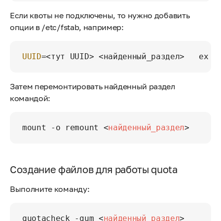
Если квоты не подключены, то нужно добавить
опции в /etc/fstab, например:
UUID
=<тут UUID> <найденный_раздел>   ext4
Затем перемонтировать найденный раздел
командой:
mount -o remount 
<
найденный_раздел
>
Создание файлов для работы quota
Выполните команду:
quotacheck -gum 
<
найденный_раздел
>