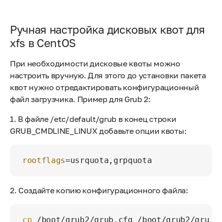
Ручная настройка дисковых квот для
xfs в CentOS
При необходимости дисковые квоты можно
настроить вручную. Для этого до установки пакета
квот нужно отредактировать конфигурационный
файл загрузчика. Пример для Grub 2:
1. В файле /etc/default/grub в конец строки
GRUB_CMDLINE_LINUX добавьте опции квоты:
rootflags
=usrquota,grpquota
2. Создайте копию конфигурационного файла:
cp
 /boot/grub2/grub.cfg /boot/grub2/grub.