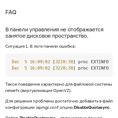
FAQ
В панели управления не отображается
занятое дисковое пространство.
Ситуация 1. В логе панели ошибка:
Dec
5
16
:
09
:
02
 [
3228
:
38
] proc EXTINFO Ru
Dec
5
16
:
09
:
02
 [
3228
:
38
] proc EXTINFO Pr
Такое поведение характерно для файловой системы
reiserfs (виртуализация OpenVZ).
Для решения проблемы достаточно добавить в файл
конфигурации ispmgr.conf опцию
DisableQuotasync
.
Option
DisableQuotasync
— если указана данная