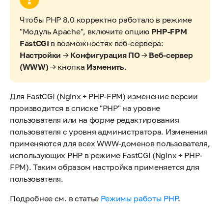
Чтобы PHP 8.0 корректно работало в режиме
"Модуль Apache", включите опцию
PHP-FPM
FastCGI
в возможностях веб-сервера:
Настройки
→
Конфигурация ПО
→
Веб-сервер
(WWW)
→ кнопка
Изменить
.
Для FastCGI (Nginx + PHP-FPM) изменение версии
производится в списке "PHP" на уровне
пользователя или на форме редактирования
пользователя с уровня администратора. Изменения
применяются для всех WWW-доменов пользователя,
использующих PHP в режиме FastCGI (Nginx + PHP-
FPM). Таким образом настройка применяется для
пользователя.
Подробнее см. в статье
Режимы работы PHP
.