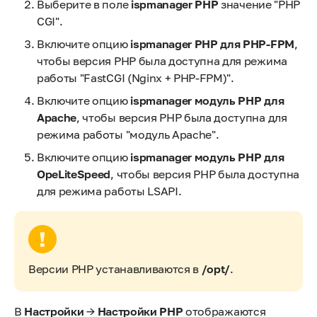
Выберите в поле
ispmanager PHP
значение "PHP
CGI".
Включите опцию
ispmanager PHP для PHP-FPM
,
чтобы версия PHP была доступна для режима
работы "FastCGI (Nginx + PHP-FPM)".
Включите опцию
ispmanager модуль PHP для
Apache
, чтобы версия PHP была доступна для
режима работы "модуль Apache".
Включите опцию
ispmanager модуль PHP для
OpeLiteSpeed
, чтобы версия PHP была доступна
для режима работы LSAPI.
Версии PHP устанавливаются в
/opt/
.
В
Настройки
→
Настройки PHP
отображаются